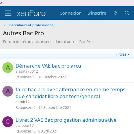
<
Connexion
S'inscrire
Baccalauréat professionnel
Autres Bac Pro
Forum des étudiants inscrits dans d'autres Bac Pro.
Filtres
Démarche VAE bac pro arcu
A
aissata75012
Réponses
0
10 Octobre 2022
faire bac pro avec alternance en meme temps
A
que candidat libre bac tech/general
aamir12
Réponses
0
12 Septembre 2021
Livret 2 VAE Bac pro gestion administrative
C
clafoutis17
Réponses
0
9 Avril 2021