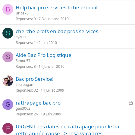
Help bac pro services fiche produit
B
Brice75
Réponses
9
7 Decembre 2010
cherche profs en bac pros services
S
sylv11
Réponses
1
2 Juin 2010
Aide Bac Pro Logistique
S
Simon57
Réponses
3
14 Janvier 2010
Bac pro Service!
Loulougan
Réponses
32
14 Juillet 2009
rattrapage bac pro
G
l
gau3062
Réponses
26
19 Juin 2009
o
q
URGENT: les dates du rattrapage pour le bac
u
F
cette année cause => resa vacances
é