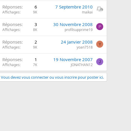
Réponses
6
7 Septembre 2010
Affichages
9K
maikai
Réponses
3
30 Novembre 2008
P
Affichages
8K
profilsupprime19
Réponses
2
24 Janvier 2008
Y
Affichages
9K
yoan7518
Réponses
1
19 Novembre 2007
J
Affichages
7K
JONATHAN12
Vous devez vous connecter ou vous inscrire pour poster ici.