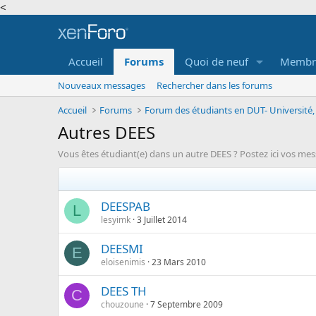
<
Accueil
Forums
Quoi de neuf
Membr
Nouveaux messages
Rechercher dans les forums
Accueil
Forums
Autres DEES
Vous êtes étudiant(e) dans un autre DEES ? Postez ici vos mes
DEESPAB
L
lesyimk
3 Juillet 2014
DEESMI
E
eloisenimis
23 Mars 2010
DEES TH
C
chouzoune
7 Septembre 2009