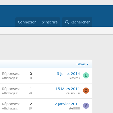
Connexion
S'inscrire
Rechercher
Filtres
Réponses
0
3 Juillet 2014
L
Affichages
5K
lesyimk
Réponses
1
15 Mars 2011
C
Affichages
7K
celinouuu
Réponses
2
2 Janvier 2011
S
Affichages
8K
stefffffff