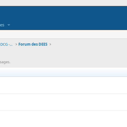
es
Forum des étudiants en DUT- Université, DCG - DSCG
Forum des DEES
sages.