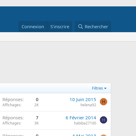
Connexion
S'inscrire
Rechercher
Filtres
Réponses
0
10 Juin 2015
H
Affichages
2K
helena92
Réponses
7
6 Février 2014
H
Affichages
3K
habiba27100
Réponses
0
4 Mai 2013