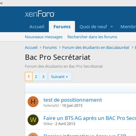
<
Accueil
Forums
Quoi de neuf
Membr
Nouveaux messages
Rechercher dans les forums
Accueil
Forums
Forum des étudiants en Baccalauréat
Bac Pro Secrétariat
Forum des étudiants en Bac Pro Secrétariat
1
2
3
Suivant
test de possitionnement
H
helena92
10 Juin 2015
Faire un BTS AG après un BAC Pro Secr
W
Wikie
2 Avril 2013