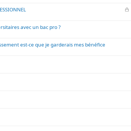
FESSIONNEL
l
o
rsitaires avec un bac pro ?
q
u
é
ssement est-ce que je garderais mes bénéfice