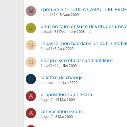
Epreuve e2 ETUDE A CARACTERE PRO
M
mélie125
18 Aout 2009
peut on faire ensuite des études unive
L
lalitax3
31 Decembre 2008
2
repasse mon bac dans un autre établi
S
Sasa93
3 Aout 2009
Bac pro secrétaiat candidat libre
S
Sasa93
11 Juillet 2009
la lettre de change
F
flaurance
11 Juin 2009
proposition sujet exam
A
Ange17
15 Mai 2009
convocation exam
A
Ange17
8 Mai 2009