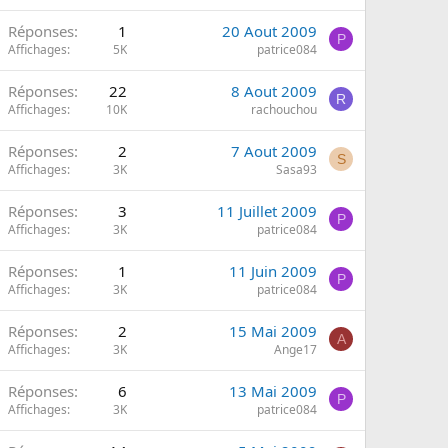
B
Réponses
1
20 Aout 2009
P
Affichages
5K
patrice084
Réponses
22
8 Aout 2009
R
Affichages
10K
rachouchou
Réponses
2
7 Aout 2009
S
Affichages
3K
Sasa93
Réponses
3
11 Juillet 2009
P
Affichages
3K
patrice084
Réponses
1
11 Juin 2009
P
Affichages
3K
patrice084
Réponses
2
15 Mai 2009
A
Affichages
3K
Ange17
Réponses
6
13 Mai 2009
P
Affichages
3K
patrice084