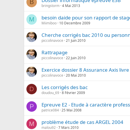
Dossier informatique épreuve E3B
B
bringstorm
4 Mai 2013
besoin daide pour son rapport de stag
M
Miimiboo
10 Decembre 2009
Cherche corrigés bac 2010 ou personn
piccolinavoce
21 Juin 2010
Rattrapage
piccolinavoce
22 Juin 2010
Exercice dossier 8 Assurance Axis livr
piccolinavoce
20 Mai 2010
Les corrigés des bac
D
doudou_69
8 Février 2009
Epreuve E2 - Etude à caractère profess
P
patrice084
25 Mai 2008
problème étude de cas ARGEL 2004
M
malou92
7 Mars 2010