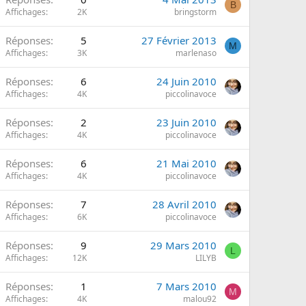
B
Affichages
2K
bringstorm
Réponses
5
27 Février 2013
M
Affichages
3K
marlenaso
Réponses
6
24 Juin 2010
Affichages
4K
piccolinavoce
Réponses
2
23 Juin 2010
Affichages
4K
piccolinavoce
Réponses
6
21 Mai 2010
Affichages
4K
piccolinavoce
Réponses
7
28 Avril 2010
Affichages
6K
piccolinavoce
Réponses
9
29 Mars 2010
L
Affichages
12K
LILYB
Réponses
1
7 Mars 2010
M
Affichages
4K
malou92