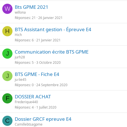
Bts GPME 2021
W
willona
Réponses
21
26 Janvier 2021
BTS Assistant gestion - Épreuve E4
H
Hich
Réponses
6
21 Janvier 2021
Communication écrite BTS GPME
J
jurh28
Réponses
5
3 Octobre 2020
BTS GPME - Fiche E4
J
ju-lie45
Réponses
0
24 Septembre 2020
DOSSIER ACHAT
F
Frederique440
Réponses
4
1 Juillet 2020
Dossier GRCF epreuve E4
C
Camillebtsagpme