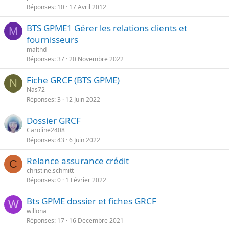
e
Réponses
10
17 Avril 2012
p
a
o
n
BTS GPME1 Gérer les relations clients et
r
M
t
fournisseurs
t
e
malthd
a
Réponses
37
20 Novembre 2022
n
t
Fiche GRCF (BTS GPME)
N
e
Nas72
Réponses
3
12 Juin 2022
Dossier GRCF
Caroline2408
Réponses
43
6 Juin 2022
Relance assurance crédit
C
christine.schmitt
Réponses
0
1 Février 2022
Bts GPME dossier et fiches GRCF
W
willona
Réponses
17
16 Decembre 2021