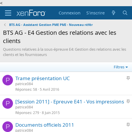
<
Connexion
S'inscrire
BTS AG - Assistant Gestion PME PMI - Nouveau référ
BTS AG - E4 Gestion des relations avec les
clients
Questions relatives à la sous-épreuve E4: Gestion des relations avec les
clients et les fournisseurs
Filtres
I
Trame présentation UC
P
patrice084
Réponses
58
5 Avril 2016
p
o
I
[Session 2011] - Epreuve E41 - Vos impressions
r
P
patrice084
t
Réponses
279
8 Juin 2015
p
a
o
n
I
Documents officiels 2011
r
P
t
patrice084
t