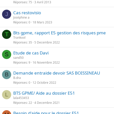
o
Réponses
75
3 Avril 2013
n
r
t
Cas restovisio
t
J
e
Joséphine a
a
Réponses
0
18 Mars 2023
n
t
Bts gpme, rapport E5 gestion des risques pme
T
e
Trankool
Réponses
35
5 Decembre 2022
Etude de cas Davi
S
sand50
Réponses
9
16 Novembre 2022
Demande entraide devoir SAS BOISSINEAU
B
B.dra
Réponses
0
12 Octobre 2022
BTS GPME/ Aide au dossier E51
L
lala453453
Réponses
22
4 Decembre 2021
Besoin d'aide pour le dossier E51