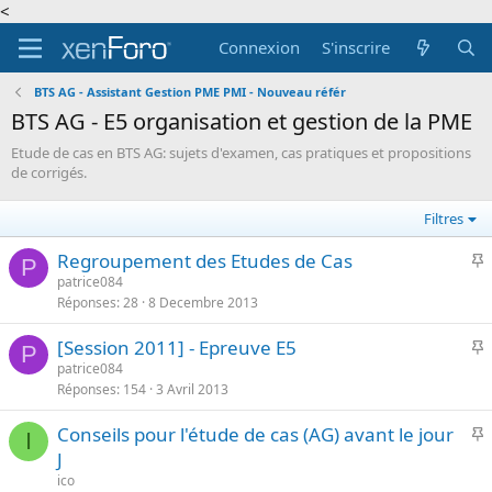
<
Connexion
S'inscrire
BTS AG - Assistant Gestion PME PMI - Nouveau référ
BTS AG - E5 organisation et gestion de la PME
Etude de cas en BTS AG: sujets d'examen, cas pratiques et propositions
de corrigés.
Filtres
I
Regroupement des Etudes de Cas
P
patrice084
Réponses
28
8 Decembre 2013
p
o
I
[Session 2011] - Epreuve E5
r
P
patrice084
t
Réponses
154
3 Avril 2013
p
a
o
n
I
Conseils pour l'étude de cas (AG) avant le jour
r
I
t
J
t
e
p
ico
a