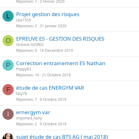
Réponses
1
2 Février 2020
Projet gestion des risques
L
Léa1559
Réponses
2
31 Janvier 2020
EPREUVE E5 - GESTION DES RISQUES
O
Océane GIORGI
Réponses
0
16 Decembre 2019
Correction entrainement E5 Nathan
P
Poppy83
Réponses
10
21 Octobre 2019
étude de cas ENERGYM VAR
F
faty78
Réponses
7
9 Octobre 2019
ernergym var
I
imported_nany
Réponses
2
9 Octobre 2019
sujet étude de cas BTS AG ( mai 2018)