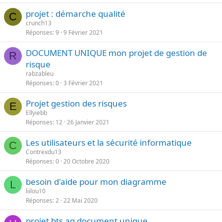
projet : démarche qualité
C
crunch13
Réponses
9
9 Février 2021
DOCUMENT UNIQUE mon projet de gestion de
R
risque
rabzableu
Réponses
0
3 Février 2021
Projet gestion des risques
E
Ellyiebb
Réponses
12
26 Janvier 2021
Les utilisateurs et la sécurité informatique
C
Contrexdu13
Réponses
0
20 Octobre 2020
besoin d'aide pour mon diagramme
L
liilou10
Réponses
2
22 Mai 2020
projet bts ag document unique