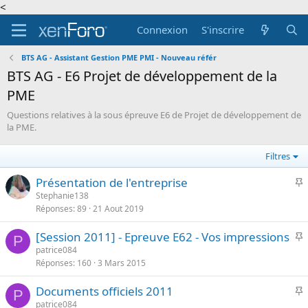
<
Connexion
S'inscrire
BTS AG - Assistant Gestion PME PMI - Nouveau référ
BTS AG - E6 Projet de développement de la
PME
Questions relatives à la sous épreuve E6 de Projet de développement de
la PME.
Filtres
I
Présentation de l'entreprise
Stephanie138
Réponses
89
21 Aout 2019
p
o
I
[Session 2011] - Epreuve E62 - Vos impressions
r
P
patrice084
t
Réponses
160
3 Mars 2015
p
a
o
n
I
Documents officiels 2011
r
P
t
patrice084
t