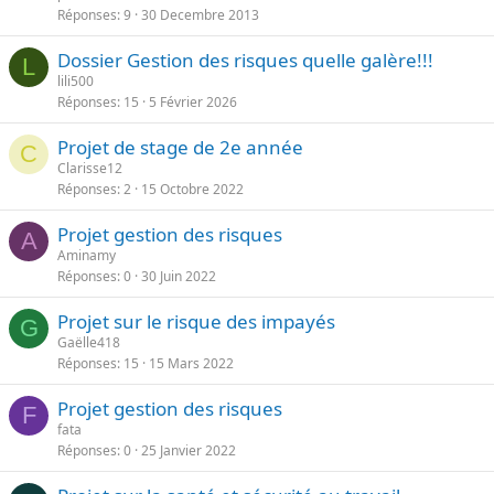
e
Réponses
9
30 Decembre 2013
p
a
o
n
Dossier Gestion des risques quelle galère!!!
r
L
t
lili500
t
e
Réponses
15
5 Février 2026
a
n
Projet de stage de 2e année
C
t
Clarisse12
e
Réponses
2
15 Octobre 2022
Projet gestion des risques
A
Aminamy
Réponses
0
30 Juin 2022
Projet sur le risque des impayés
G
Gaëlle418
Réponses
15
15 Mars 2022
Projet gestion des risques
F
fata
Réponses
0
25 Janvier 2022