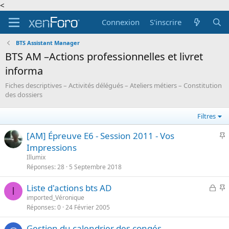
<
Connexion
S'inscrire
BTS Assistant Manager
BTS AM –Actions professionnelles et livret
informa
Fiches descriptives – Activités délégués – Ateliers métiers – Constitution
des dossiers
Filtres
I
[AM] Épreuve E6 - Session 2011 - Vos
Impressions
p
Illumix
o
Réponses
28
5 Septembre 2018
r
B
I
Liste d'actions bts AD
t
I
l
imported_Véronique
a
Réponses
0
24 Février 2005
o
p
n
q
o
t
Gestion du calendrier des congés