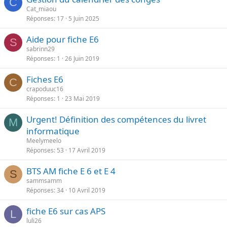
u
r
C
e
Cat_miaou
é
t
Réponses
17
5 Juin 2025
a
n
Aide pour fiche E6
S
t
sabrinn29
e
Réponses
1
26 Juin 2019
Fiches E6
C
crapoduuc16
Réponses
1
23 Mai 2019
Urgent! Définition des compétences du livret
M
informatique
Meelymeelo
Réponses
53
17 Avril 2019
BTS AM fiche E 6 et E 4
S
sammsamm
Réponses
34
10 Avril 2019
fiche E6 sur cas APS
L
luli26