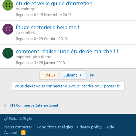
etude et veille guide d'entretien
O
oslomirage
Réponses
0
15 Novembre 2013
Étude sectorielle help me !
C
Camimille5
Réponses
0
29 Octobre 2013
comment réaliser une étude de marché!!!!!
I
imported_picouillette
Réponses
3
25 Janvier 2013
Dernier
1 de 51
Suivant
Vous devez vous connecter ou vous inscrire pour poster ici.
BTS Commerce International
Default Style
Nous contacter
Conditions et règles
Privacy policy
Aide
Accueil
R