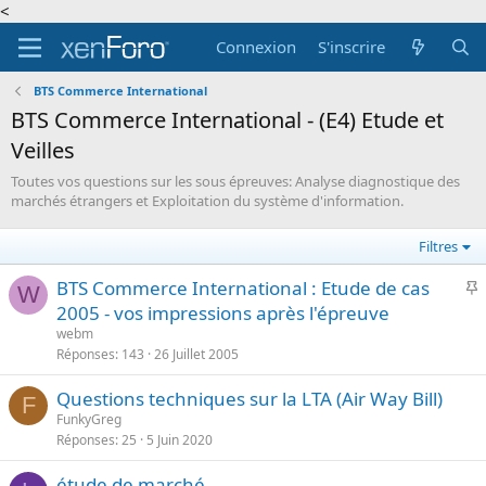
<
Connexion
S'inscrire
BTS Commerce International
BTS Commerce International - (E4) Etude et
Veilles
Toutes vos questions sur les sous épreuves: Analyse diagnostique des
marchés étrangers et Exploitation du système d'information.
Filtres
I
BTS Commerce International : Etude de cas
W
2005 - vos impressions après l'épreuve
p
webm
o
Réponses
143
26 Juillet 2005
r
Questions techniques sur la LTA (Air Way Bill)
t
F
FunkyGreg
a
Réponses
25
5 Juin 2020
n
t
étude de marché