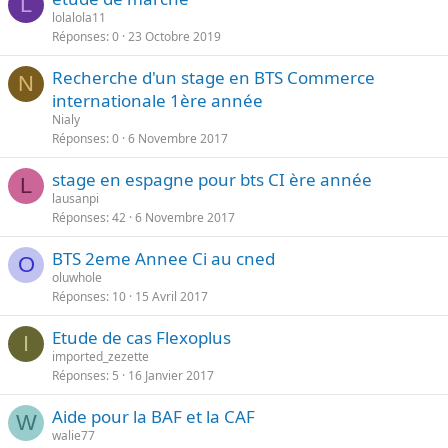
L
e
lolalola11
Réponses
0
23 Octobre 2019
Recherche d'un stage en BTS Commerce
N
internationale 1ère année
Nialy
Réponses
0
6 Novembre 2017
stage en espagne pour bts CI ère année
L
lausanpi
Réponses
42
6 Novembre 2017
BTS 2eme Annee Ci au cned
O
oluwhole
Réponses
10
15 Avril 2017
Etude de cas Flexoplus
I
imported_zezette
Réponses
5
16 Janvier 2017
Aide pour la BAF et la CAF
W
walie77