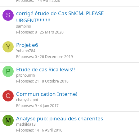
Réponses
1
4 Avril 2020
corrigé étude de Cas SNCM. PLEASE
S
URGENT!!!!!!!!!
sambino
Réponses
8
25 Mars 2020
Projet e6
Y
Yohann784
Réponses
0
26 Decembre 2019
Etude de cas Rica lewis!!
P
pitchoun19
Réponses
21
8 Octobre 2018
Communication Interne!
C
chapyshapot
Réponses
9
4 Juin 2017
Analyse pub: pineau des charentes
M
mathilda13
Réponses
14
6 Avril 2016