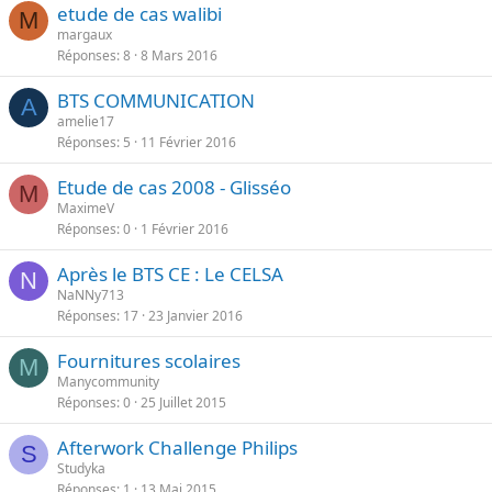
etude de cas walibi
M
margaux
Réponses
8
8 Mars 2016
BTS COMMUNICATION
A
amelie17
Réponses
5
11 Février 2016
Etude de cas 2008 - Glisséo
M
MaximeV
Réponses
0
1 Février 2016
Après le BTS CE : Le CELSA
N
NaNNy713
Réponses
17
23 Janvier 2016
Fournitures scolaires
M
Manycommunity
Réponses
0
25 Juillet 2015
Afterwork Challenge Philips
S
Studyka
Réponses
1
13 Mai 2015