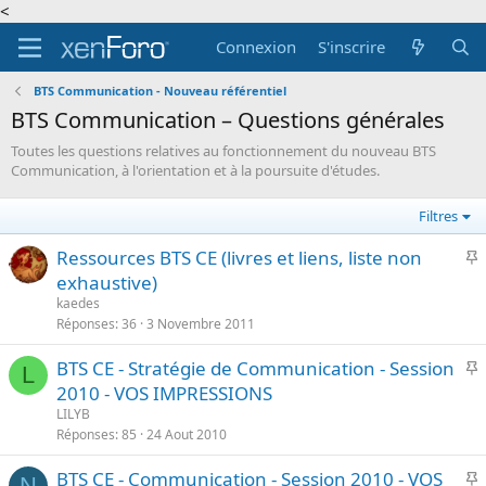
<
Connexion
S'inscrire
BTS Communication - Nouveau référentiel
BTS Communication – Questions générales
Toutes les questions relatives au fonctionnement du nouveau BTS
Communication, à l'orientation et à la poursuite d'études.
Filtres
I
Ressources BTS CE (livres et liens, liste non
exhaustive)
p
kaedes
o
Réponses
36
3 Novembre 2011
r
I
BTS CE - Stratégie de Communication - Session
t
L
2010 - VOS IMPRESSIONS
a
p
n
LILYB
o
Réponses
85
24 Aout 2010
t
r
e
I
BTS CE - Communication - Session 2010 - VOS
t
N