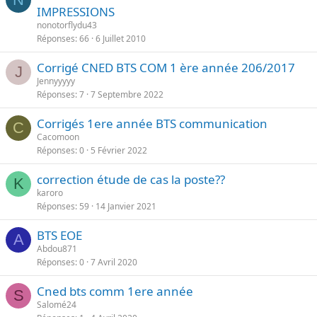
IMPRESSIONS
a
p
n
nonotorflydu43
o
Réponses
66
6 Juillet 2010
t
r
e
Corrigé CNED BTS COM 1 ère année 206/2017
t
J
Jennyyyyy
a
Réponses
7
7 Septembre 2022
n
t
Corrigés 1ere année BTS communication
C
e
Cacomoon
Réponses
0
5 Février 2022
correction étude de cas la poste??
K
karoro
Réponses
59
14 Janvier 2021
BTS EOE
A
Abdou871
Réponses
0
7 Avril 2020
Cned bts comm 1ere année
S
Salomé24