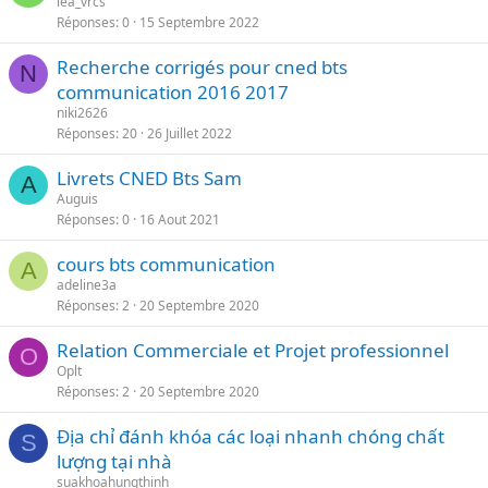
lea_vrcs
Réponses
0
15 Septembre 2022
Recherche corrigés pour cned bts
N
communication 2016 2017
niki2626
Réponses
20
26 Juillet 2022
Livrets CNED Bts Sam
A
Auguis
Réponses
0
16 Aout 2021
cours bts communication
A
adeline3a
Réponses
2
20 Septembre 2020
Relation Commerciale et Projet professionnel
O
Oplt
Réponses
2
20 Septembre 2020
Địa chỉ đánh khóa các loại nhanh chóng chất
S
lượng tại nhà
suakhoahungthinh