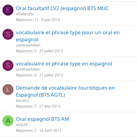
n
Oral facultatif LV2 (espagnol) BTS MUC
E
t
elodiecefic
e
Réponses
11
9 Juin 2014
vocabulaire et phrase type pour un oral en
S
espagnol
sandraamilien
Réponses
0
21 Juillet 2013
vocabulaire et phrase type en espagnol
S
sandraamilien
Réponses
0
21 Juillet 2013
Demande de vocabulaire touristiques en
L
Espagnol (BTS AGTL)
laura62
Réponses
7
27 Mai 2013
Oral espagnol BTS AM
A
amy29
Réponses
2
16 Avril 2013