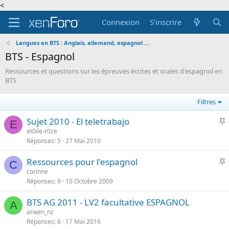
<
Connexion
S'inscrire
Langues en BTS : Anglais, allemand, espagnol ...
BTS - Espagnol
Ressources et questions sur les épreuves écrites et orales d'espagnol en
BTS
Filtres
I
Sujet 2010 - El teletrabajo
E
et0ile-r0ze
Réponses
5
27 Mai 2010
p
o
I
Ressources pour l'espagnol
r
C
corinne
t
Réponses
9
10 Octobre 2009
p
a
o
n
BTS AG 2011 - LV2 facultative ESPAGNOL
r
A
t
arwen_nz
t
e
Réponses
6
17 Mai 2016
a