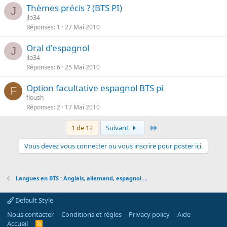
Thèmes précis ? (BTS PI)
J
jlo34
Réponses
1
27 Mai 2010
Oral d'espagnol
J
jlo34
Réponses
6
25 Mai 2010
Option facultative espagnol BTS pi
F
floush
Réponses
2
17 Mai 2010
Dernier
1 de 12
Suivant
Vous devez vous connecter ou vous inscrire pour poster ici.
Langues en BTS : Anglais, allemand, espagnol ...
Default Style
Nous contacter
Conditions et règles
Privacy policy
Aide
Accueil
R