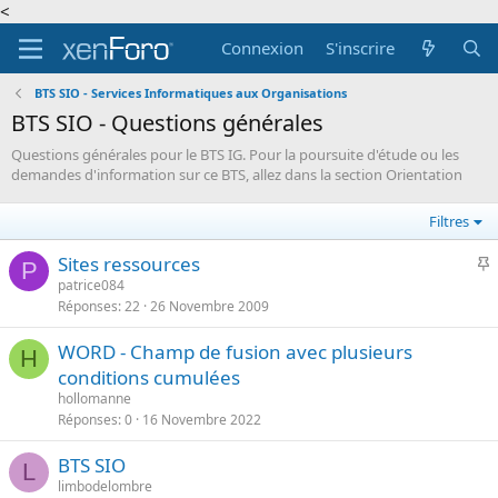
<
Connexion
S'inscrire
BTS SIO - Services Informatiques aux Organisations
BTS SIO - Questions générales
Questions générales pour le BTS IG. Pour la poursuite d'étude ou les
demandes d'information sur ce BTS, allez dans la section Orientation
Filtres
I
Sites ressources
P
patrice084
Réponses
22
26 Novembre 2009
p
o
WORD - Champ de fusion avec plusieurs
r
H
conditions cumulées
t
hollomanne
a
Réponses
0
16 Novembre 2022
n
t
BTS SIO
L
e
limbodelombre