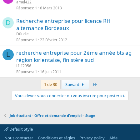
amel422
Réponses
1
6 Mars 2013
Recherche entreprise pour licence RH
D
alternance Bordeaux
D0udie
Réponses
1
22 Février 2012
recherche entreprise pour 2ème année bts ag
L
région lorientaise, finistère sud
LILI2956
Réponses
1
16 Juin 2011
Dernier
1 de 30
Suivant
Vous devez vous connecter ou vous inscrire pour poster ici.
Job étudiant - Offre et demande d'emploi – Stage
Default Style
Nous contacter
Conditions et règles
Privacy policy
Aide