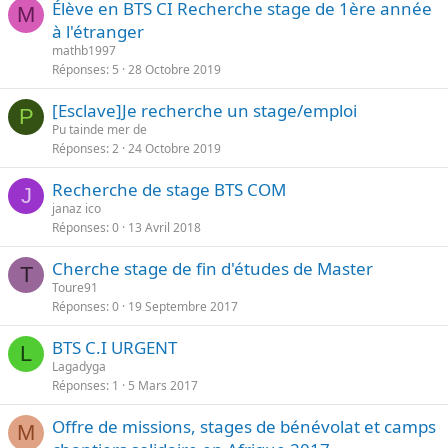
Élève en BTS CI Recherche stage de 1ère année
M
à l'étranger
mathb1997
Réponses
5
28 Octobre 2019
[Esclave]Je recherche un stage/emploi
P
Pu tainde mer de
Réponses
2
24 Octobre 2019
Recherche de stage BTS COM
J
janaz ico
Réponses
0
13 Avril 2018
Cherche stage de fin d'études de Master
T
Toure91
Réponses
0
19 Septembre 2017
BTS C.I URGENT
L
Lagadyga
Réponses
1
5 Mars 2017
Offre de missions, stages de bénévolat et camps
M