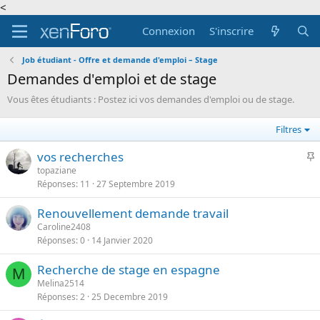
<
Connexion
S'inscrire
Job étudiant - Offre et demande d'emploi – Stage
Demandes d'emploi et de stage
Vous êtes étudiants : Postez ici vos demandes d'emploi ou de stage.
Filtres
I
vos recherches
topaziane
Réponses
11
27 Septembre 2019
p
o
Renouvellement demande travail
r
Caroline2408
t
Réponses
0
14 Janvier 2020
a
n
Recherche de stage en espagne
M
t
Melina2514
e
Réponses
2
25 Decembre 2019