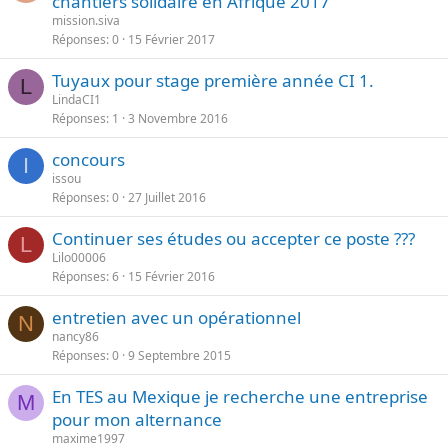
chantiers solidaire en Afrique 2017
mission.siva
Réponses
0
15 Février 2017
Tuyaux pour stage première année CI 1.
L
LindaCI1
Réponses
1
3 Novembre 2016
concours
I
issou
Réponses
0
27 Juillet 2016
Continuer ses études ou accepter ce poste ???
L
Lilo00006
Réponses
6
15 Février 2016
entretien avec un opérationnel
N
nancy86
Réponses
0
9 Septembre 2015
En TES au Mexique je recherche une entreprise
M
pour mon alternance
maxime1997