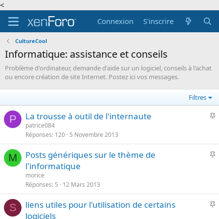
<
Connexion
S'inscrire
CultureCool
Informatique: assistance et conseils
Problème d'ordinateur, demande d'aide sur un logiciel, conseils à l'achat
ou encore création de site Internet. Postez ici vos messages.
Filtres
I
La trousse à outil de l'internaute
P
patrice084
Réponses
120
5 Novembre 2013
p
o
I
Posts génériques sur le thème de
r
M
l'informatique
t
p
morice
a
o
Réponses
5
12 Mars 2013
n
r
t
I
liens utiles pour l'utilisation de certains
t
S
e
logiciels
a