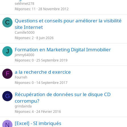
p
n
sekhmet278
o
Réponses
11
28 Novembre 2012
t
r
e
Questions et conseils pour améliorer la visibilité
t
C
site Internet
a
n
Camille5000
Réponses
2
8 Juin 2026
t
e
Formation en Marketing Digital Immobilier
J
jimmy64000
Réponses
0
25 Septembre 2019
a la recherche d exercice
F
Fourreh
Réponses
0
14 Septembre 2017
Récupération de données sur le disque CD
G
corrompu?
grindainda
Réponses
4
24 Février 2016
[Excel] - SI imbriqués
N