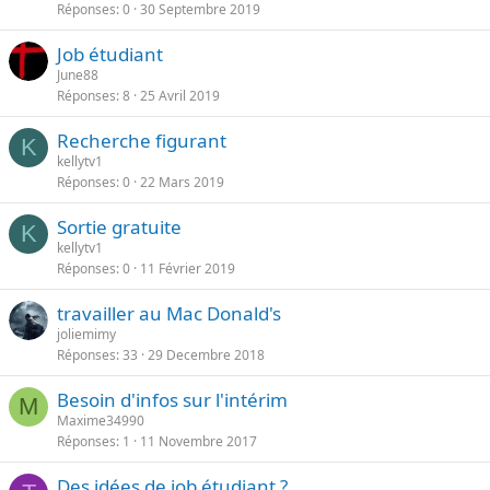
Réponses
0
30 Septembre 2019
Job étudiant
June88
Réponses
8
25 Avril 2019
Recherche figurant
K
kellytv1
Réponses
0
22 Mars 2019
Sortie gratuite
K
kellytv1
Réponses
0
11 Février 2019
travailler au Mac Donald's
joliemimy
Réponses
33
29 Decembre 2018
Besoin d'infos sur l'intérim
M
Maxime34990
Réponses
1
11 Novembre 2017
Des idées de job étudiant ?