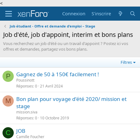
<
Connexion
S'inscrire
Job étudiant - Offre et demande d'emploi – Stage
Job d'été, job d'appoint, interim et bons plans
Vous recherchez un job d'été ou un travail d'appoint ? Postez ici vos
offres et demandes, partagez vos bons plans.
Filtres
Gagnez de 50 à 150€ facilement !
P
Poussinott
Réponses
0
21 Avril 2024
Bon plan pour voyage d'été 2020/ mission et
M
stage
mission.siva
Réponses
0
10 Octobre 2019
JOB
C
Camille Foucher