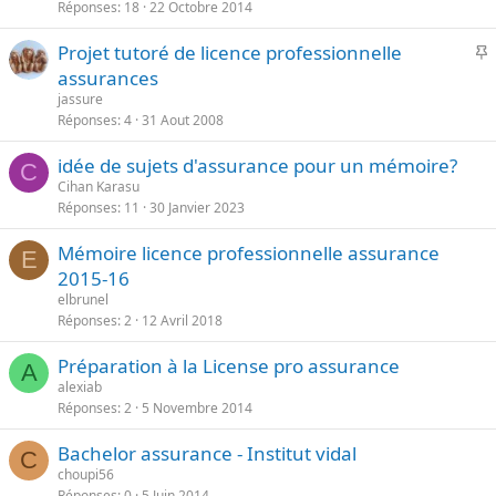
o
Réponses
18
22 Octobre 2014
t
r
e
I
Projet tutoré de licence professionnelle
t
assurances
a
p
n
jassure
o
Réponses
4
31 Aout 2008
t
r
e
idée de sujets d'assurance pour un mémoire?
t
C
Cihan Karasu
a
Réponses
11
30 Janvier 2023
n
t
Mémoire licence professionnelle assurance
E
e
2015-16
elbrunel
Réponses
2
12 Avril 2018
Préparation à la License pro assurance
A
alexiab
Réponses
2
5 Novembre 2014
Bachelor assurance - Institut vidal
C
choupi56
Réponses
0
5 Juin 2014