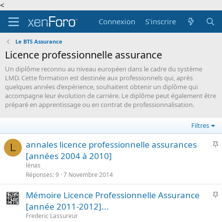
<
Connexion
S'inscrire
Le BTS Assurance
Licence professionnelle assurance
Un diplôme reconnu au niveau européen dans le cadre du système
LMD. Cette formation est destinée aux professionnels qui, après
quelques années d’expérience, souhaitent obtenir un diplôme qui
accompagne leur évolution de carrière. Le diplôme peut également être
préparé en apprentissage ou en contrat de professionnalisation.
Filtres
I
annales licence professionnelle assurances
L
[années 2004 à 2010]
p
lénas
o
Réponses
9
7 Novembre 2014
r
I
Mémoire Licence Professionnelle Assurance
t
[année 2011-2012]...
a
p
n
Frederic Lassureur