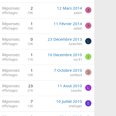
Réponses
2
12 Mars 2014
X
Affichages
10K
xalain
Réponses
1
11 Février 2014
X
Affichages
10K
xalain
Réponses
0
23 Decembre 2013
L
Affichages
10K
lunechen
Réponses
1
10 Decembre 2010
I
Affichages
11K
isa 81
Réponses
1
7 Octobre 2010
S
Affichages
10K
serblack
Réponses
23
11 Aout 2010
L
Affichages
21K
Leauhic
Réponses
7
10 Juillet 2010
E
Affichages
12K
eneloges