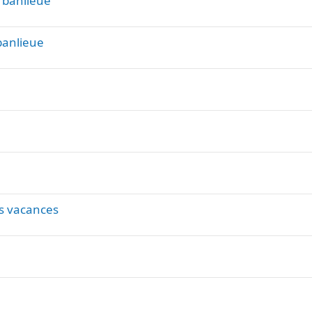
e banlieue
banlieue
s vacances