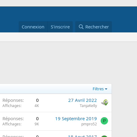
Connexion
S'inscrire
Rechercher
Filtres
Réponses
0
27 Avril 2022
Affichages
4K
TanjaKelly
Réponses
0
19 Septembre 2019
P
Affichages
9K
pmpro52
Réponses
0
18 Aout 2017