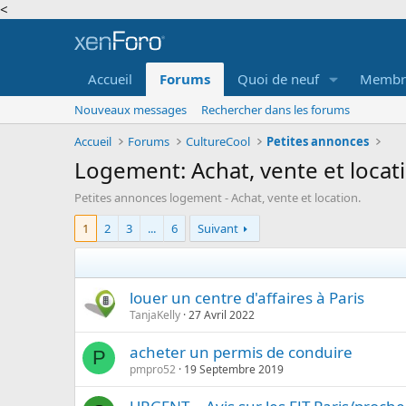
<
Accueil
Forums
Quoi de neuf
Membr
Nouveaux messages
Rechercher dans les forums
Accueil
Forums
CultureCool
Petites annonces
Logement: Achat, vente et locat
Petites annonces logement - Achat, vente et location.
1
2
3
...
6
Suivant
louer un centre d'affaires à Paris
TanjaKelly
27 Avril 2022
acheter un permis de conduire
P
pmpro52
19 Septembre 2019