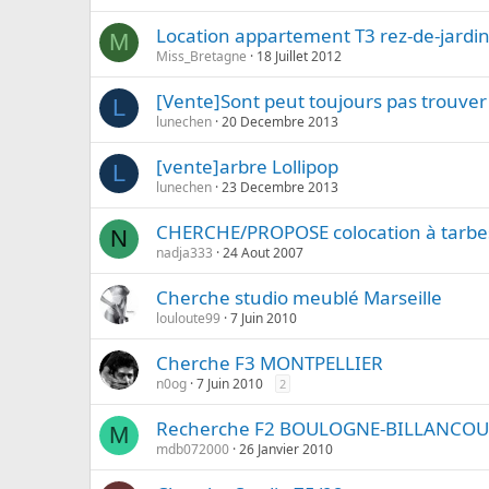
Location appartement T3 rez-de-jard
M
Miss_Bretagne
18 Juillet 2012
[Vente]Sont peut toujours pas trouver 
L
lunechen
20 Decembre 2013
[vente]arbre Lollipop
L
lunechen
23 Decembre 2013
CHERCHE/PROPOSE colocation à tarbes
N
nadja333
24 Aout 2007
Cherche studio meublé Marseille
louloute99
7 Juin 2010
Cherche F3 MONTPELLIER
n0og
7 Juin 2010
2
Recherche F2 BOULOGNE-BILLANCO
M
mdb072000
26 Janvier 2010