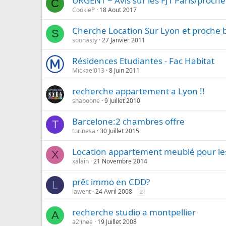
URGENT ~ Avis sur les FJT Paris/proch
C
CookieP
18 Aout 2017
Cherche Location Sur Lyon et proche 
S
soonasty
27 Janvier 2011
Résidences Etudiantes - Fac Habitat
Mickael013
8 Juin 2011
recherche appartement a Lyon !!
shaboone
9 Juillet 2010
Barcelone:2 chambres offre
T
torinesa
30 Juillet 2015
Location appartement meublé pour le
X
xalain
21 Novembre 2014
prêt immo en CDD?
L
lawent
24 Avril 2008
2
recherche studio a montpellier
A
a2linee
19 Juillet 2008