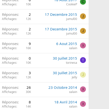
C
Affichages
10K
CookieP
Réponses
2
17 Decembre 2015
J
Affichages
12K
jumul00
Réponses
2
17 Decembre 2015
J
Affichages
12K
jumul00
Réponses
9
6 Aout 2015
X
Affichages
16K
xalain
Réponses
0
30 Juillet 2015
T
Affichages
10K
torinesa
Réponses
3
30 Juillet 2015
J
Affichages
12K
Jelly
Réponses
26
23 Octobre 2014
X
Affichages
30K
xalain
Réponses
8
18 Avril 2014
X
Affichages
14K
xalain