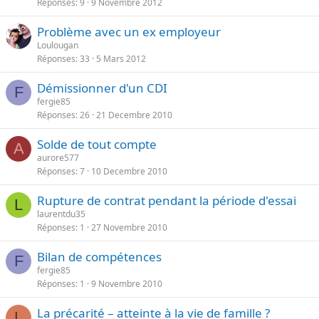
Réponses
9
9 Novembre 2012
Problème avec un ex employeur
Loulougan
Réponses
33
5 Mars 2012
Démissionner d'un CDI
F
fergie85
Réponses
26
21 Decembre 2010
Solde de tout compte
A
aurore577
Réponses
7
10 Decembre 2010
Rupture de contrat pendant la période d'essai
L
laurentdu35
Réponses
1
27 Novembre 2010
Bilan de compétences
F
fergie85
Réponses
1
9 Novembre 2010
La précarité – atteinte à la vie de famille ?
L