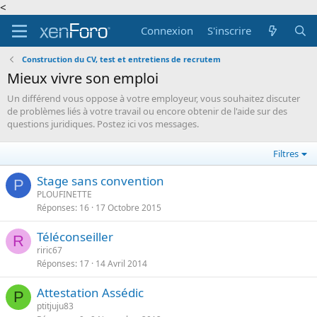
<
Connexion
S'inscrire
Construction du CV, test et entretiens de recrutem
Mieux vivre son emploi
Un différend vous oppose à votre employeur, vous souhaitez discuter
de problèmes liés à votre travail ou encore obtenir de l'aide sur des
questions juridiques. Postez ici vos messages.
Filtres
Stage sans convention
P
PLOUFINETTE
Réponses
16
17 Octobre 2015
Téléconseiller
R
riric67
Réponses
17
14 Avril 2014
Attestation Assédic
P
ptitjuju83