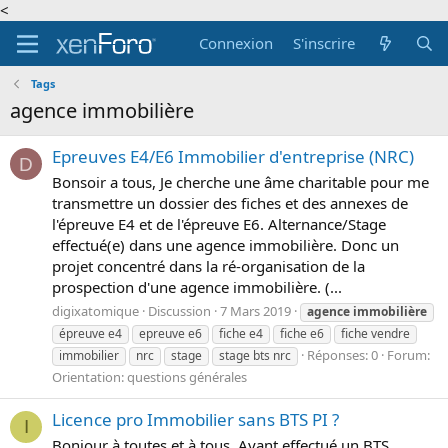
<
Connexion
S'inscrire
Tags
agence immobilière
Epreuves E4/E6 Immobilier d'entreprise (NRC)
D
Bonsoir a tous, Je cherche une âme charitable pour me
transmettre un dossier des fiches et des annexes de
l'épreuve E4 et de l'épreuve E6. Alternance/Stage
effectué(e) dans une agence immobilière. Donc un
projet concentré dans la ré-organisation de la
prospection d'une agence immobilière. (...
digixatomique
Discussion
7 Mars 2019
agence
immobilière
épreuve e4
epreuve e6
fiche e4
fiche e6
fiche vendre
Réponses: 0
Forum:
immobilier
nrc
stage
stage bts nrc
Orientation: questions générales
Licence pro Immobilier sans BTS PI ?
I
Bonjour à toutes et à tous, Ayant effectué un BTS