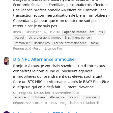
Economie Sociale et Familiale, je souhaiterais effectuer
une licence professionnelle «Métiers de l’Immobilier :
transaction et commercialisation de biens immobiliers.»
Cependant, j'ai peur que mon dossier ne soit pas
retenue car je ne suis pas...
Imen F
Discussion
6 Juin 2018
agence
immobilière
bts
bts esf
bts professions
immobilière
s
entreprise
immobilier
licence pro
licence professionnelle
social
Réponses: 0
Forum:
Licence Pro
BTS NRC Alternance Immobilier
Bonjour à tous, Je voudrais savoir si l'un d'entre vous
connaîtrez le nom d'une ou plusieurs agences
immobilières qui prendraient des élèves souhaitant
faire un BTS NRC en Alternance après le BAC? Peut être
quelqu'un qui en a déjà fait... :) merci d'avance!
solenngrx33
Discussion
4 Novembre 2016
agence
immobilière
alternance
bts nrc
immobilier
Réponses: 2
Forum:
BTS NRC - Négociation et relation client