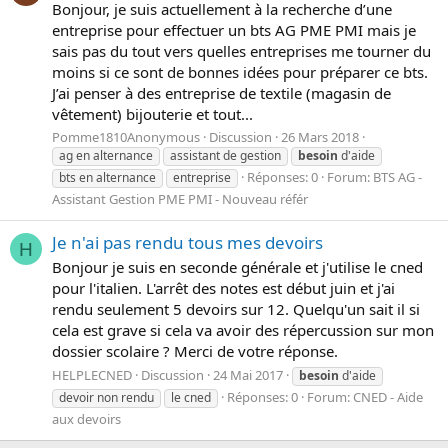
Bonjour, je suis actuellement à la recherche d’une
entreprise pour effectuer un bts AG PME PMI mais je
sais pas du tout vers quelles entreprises me tourner du
moins si ce sont de bonnes idées pour préparer ce bts.
J’ai penser à des entreprise de textile (magasin de
vêtement) bijouterie et tout...
Pomme1810Anonymous
Discussion
26 Mars 2018
ag en alternance
assistant de gestion
besoin
d'aide
Réponses: 0
Forum:
BTS AG -
bts en alternance
entreprise
Assistant Gestion PME PMI - Nouveau référ
Je n'ai pas rendu tous mes devoirs
H
Bonjour je suis en seconde générale et j'utilise le cned
pour l'italien. L'arrêt des notes est début juin et j'ai
rendu seulement 5 devoirs sur 12. Quelqu'un sait il si
cela est grave si cela va avoir des répercussion sur mon
dossier scolaire ? Merci de votre réponse.
HELPLECNED
Discussion
24 Mai 2017
besoin
d'aide
Réponses: 0
Forum:
CNED - Aide
devoir non rendu
le cned
aux devoirs