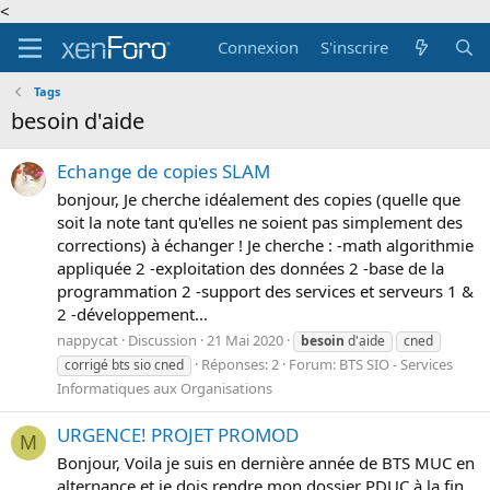
<
Connexion
S'inscrire
Tags
besoin d'aide
Echange de copies SLAM
bonjour, Je cherche idéalement des copies (quelle que
soit la note tant qu'elles ne soient pas simplement des
corrections) à échanger ! Je cherche : -math algorithmie
appliquée 2 -exploitation des données 2 -base de la
programmation 2 -support des services et serveurs 1 &
2 -développement...
nappycat
Discussion
21 Mai 2020
besoin
d'aide
cned
Réponses: 2
Forum:
BTS SIO - Services
corrigé bts sio cned
Informatiques aux Organisations
URGENCE! PROJET PROMOD
M
Bonjour, Voila je suis en dernière année de BTS MUC en
alternance et je dois rendre mon dossier PDUC à la fin