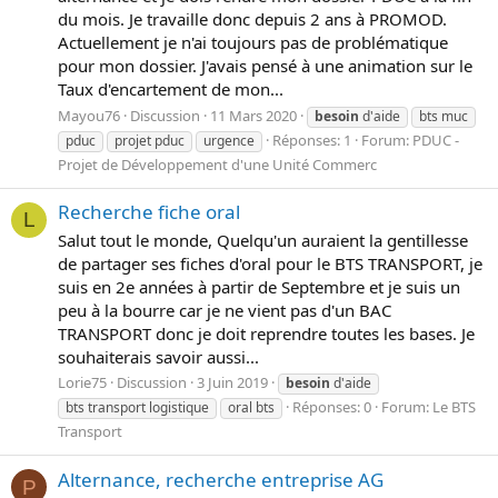
du mois. Je travaille donc depuis 2 ans à PROMOD.
Actuellement je n'ai toujours pas de problématique
pour mon dossier. J'avais pensé à une animation sur le
Taux d'encartement de mon...
Mayou76
Discussion
11 Mars 2020
besoin
d'aide
bts muc
Réponses: 1
Forum:
PDUC -
pduc
projet pduc
urgence
Projet de Développement d'une Unité Commerc
Recherche fiche oral
L
Salut tout le monde, Quelqu'un auraient la gentillesse
de partager ses fiches d'oral pour le BTS TRANSPORT, je
suis en 2e années à partir de Septembre et je suis un
peu à la bourre car je ne vient pas d'un BAC
TRANSPORT donc je doit reprendre toutes les bases. Je
souhaiterais savoir aussi...
Lorie75
Discussion
3 Juin 2019
besoin
d'aide
Réponses: 0
Forum:
Le BTS
bts transport logistique
oral bts
Transport
Alternance, recherche entreprise AG
P