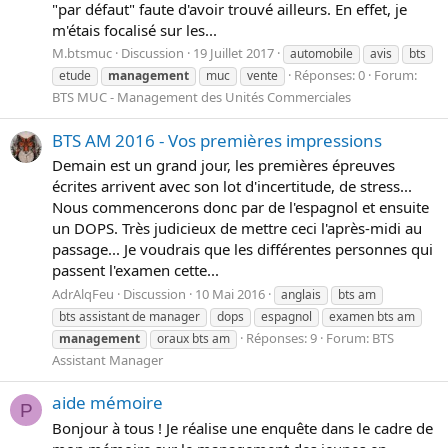
"par défaut" faute d'avoir trouvé ailleurs. En effet, je
m'étais focalisé sur les...
M.btsmuc
Discussion
19 Juillet 2017
automobile
avis
bts
Réponses: 0
Forum:
etude
management
muc
vente
BTS MUC - Management des Unités Commerciales
BTS AM 2016 - Vos premières impressions
Demain est un grand jour, les premières épreuves
écrites arrivent avec son lot d'incertitude, de stress...
Nous commencerons donc par de l'espagnol et ensuite
un DOPS. Très judicieux de mettre ceci l'après-midi au
passage... Je voudrais que les différentes personnes qui
passent l'examen cette...
AdrAlqFeu
Discussion
10 Mai 2016
anglais
bts am
bts assistant de manager
dops
espagnol
examen bts am
Réponses: 9
Forum:
BTS
management
oraux bts am
Assistant Manager
aide mémoire
P
Bonjour à tous ! Je réalise une enquête dans le cadre de