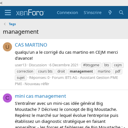
<
Connexion
S'inscrire
Tags
management
CAS MARTINO
U
qualqu'un a le corrigé du cas martino en CEJM merci
d'avance!
user13
Discussion
6 Decembre 2021
#btsgpme
bts
cejm
correction
cours bts
droit
management
martino
pdf
Réponses: 0
Forum:
BTS AG - Assistant Gestion PME
sujet
PMI - Nouveau référ
mini cas management
C
S'entraîner avec un mini-cas idée général Big
Moustache 7 Décrivez le concept de Big Moustache.
Repérez le marché sur lequel évolue l'entreprise puis
établissez un diagnostic stratégique en faisant
apparaître: - les forces et faiblesses de Big Moustache ; -