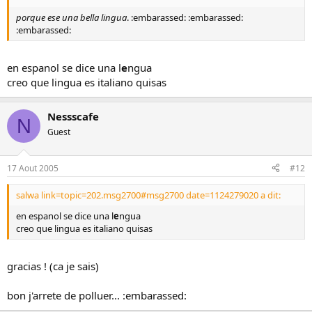
porque ese una bella lingua
. :embarassed: :embarassed:
:embarassed:
en espanol se dice una l
e
ngua
creo que lingua es italiano quisas
Nessscafe
N
Guest
17 Aout 2005
#12
salwa link=topic=202.msg2700#msg2700 date=1124279020 a dit:
en espanol se dice una l
e
ngua
creo que lingua es italiano quisas
gracias ! (ca je sais)
bon j'arrete de polluer... :embarassed: