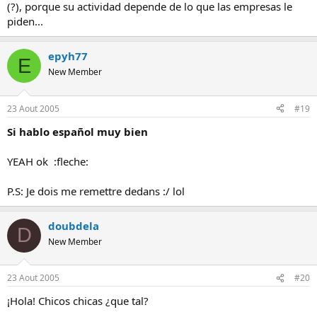
(?), porque su actividad depende de lo que las empresas le
piden...
epyh77
E
New Member
23 Aout 2005
#19
Si hablo español muy bien
YEAH ok :fleche:
P.S: Je dois me remettre dedans :/ lol
doubdela
D
New Member
23 Aout 2005
#20
¡Hola! Chicos chicas ¿que tal?