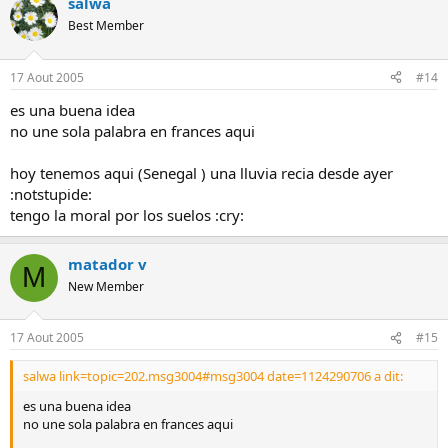
salwa
Best Member
17 Aout 2005
#14
es una buena idea
no une sola palabra en frances aqui
hoy tenemos aqui (Senegal ) una lluvia recia desde ayer
:notstupide:
tengo la moral por los suelos :cry:
matador v
M
New Member
17 Aout 2005
#15
salwa link=topic=202.msg3004#msg3004 date=1124290706 a dit:
es una buena idea
no une sola palabra en frances aqui