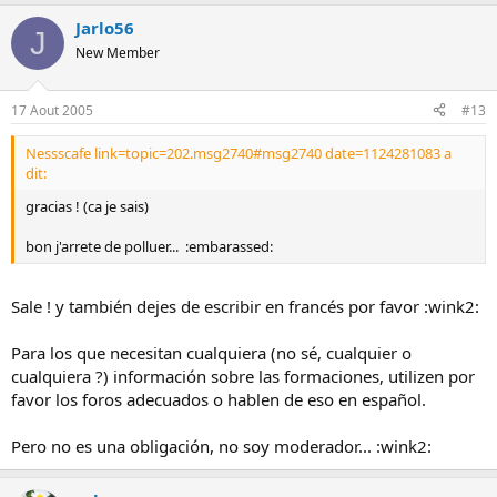
Jarlo56
J
New Member
17 Aout 2005
#13
Nessscafe link=topic=202.msg2740#msg2740 date=1124281083 a
dit:
gracias ! (ca je sais)
bon j'arrete de polluer... :embarassed:
Sale ! y también dejes de escribir en francés por favor :wink2:
Para los que necesitan cualquiera (no sé, cualquier o
cualquiera ?) información sobre las formaciones, utilizen por
favor los foros adecuados o hablen de eso en español.
Pero no es una obligación, no soy moderador... :wink2: