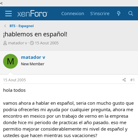
<
Connexion
S'inscrire
BTS - Espagnol
¡hablemos en español!
A
D
matador v
15 Aout 2005
u
a
t
t
matador v
M
e
e
New Member
u
d
r
e
d
d
15 Aout 2005
#1
e
é
l
b
hola todos
a
u
d
t
vamos ahora a hablar en español, seria con mucho gusto que
i
podria ofrecerles mi ayuda por cualquier pregunta, ahora me
s
c
encontro en mexico por un trabajo de verno en la empresa
u
donde hice mi periodo de practicas el año pasado. eso me
s
permitio mejorar considerablemente mi nivel de español y
s
ustedes que hacen mientras sus vacaciones?
i