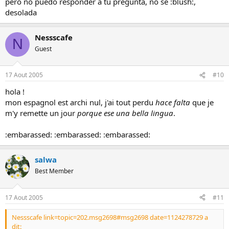
pero no puedo responder a tu pregunta, no sé :blush:,
desolada
Nessscafe
N
Guest
17 Aout 2005
#10
hola !
mon espagnol est archi nul, j'ai tout perdu
hace falta
que je
m'y remette un jour
porque ese una bella lingua
.
:embarassed: :embarassed: :embarassed:
salwa
Best Member
17 Aout 2005
#11
Nessscafe link=topic=202.msg2698#msg2698 date=1124278729 a
dit: