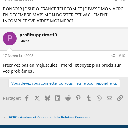
BONSOIR JE SUI O FRANCE TELECOM ET JE PASSE MON ACRC
EN DECEMBRE MAIS MON DOSSIER EST VACHEMENT
INCOMPLET SVP AIDEZ MOI MERCI
profilsupprime19
P
Guest
17 Novembre 2008
#10
N'écrivez pas en majuscules ( merci) et soyez plus précis sur
vos problèmes ....
Vous devez vous connecter ou vous inscrire pour répondre ici.
Facebook
X
Bluesky
LinkedIn
Reddit
Pinterest
Tumblr
WhatsApp
Email
Li
Partager:
ACRC - Analyse et Conduite de la Relation Commerci