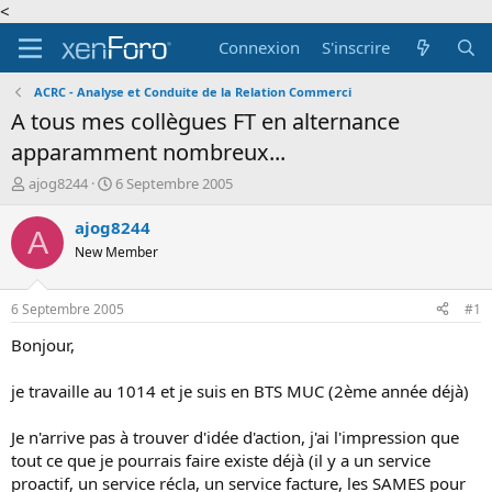
<
Connexion
S'inscrire
ACRC - Analyse et Conduite de la Relation Commerci
A tous mes collègues FT en alternance
apparamment nombreux...
A
D
ajog8244
6 Septembre 2005
u
a
t
t
ajog8244
A
e
e
New Member
u
d
r
e
d
d
6 Septembre 2005
#1
e
é
l
b
Bonjour,
a
u
d
t
je travaille au 1014 et je suis en BTS MUC (2ème année déjà)
i
s
Je n'arrive pas à trouver d'idée d'action, j'ai l'impression que
c
tout ce que je pourrais faire existe déjà (il y a un service
u
s
proactif, un service récla, un service facture, les SAMES pour