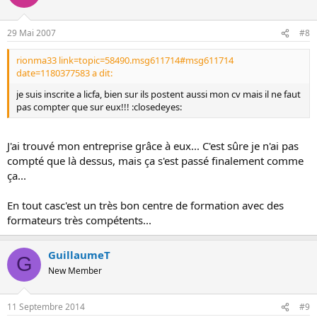
29 Mai 2007
#8
rionma33 link=topic=58490.msg611714#msg611714
date=1180377583 a dit:
je suis inscrite a licfa, bien sur ils postent aussi mon cv mais il ne faut
pas compter que sur eux!!! :closedeyes:
J'ai trouvé mon entreprise grâce à eux... C'est sûre je n'ai pas
compté que là dessus, mais ça s'est passé finalement comme
ça...
En tout casc'est un très bon centre de formation avec des
formateurs très compétents...
GuillaumeT
G
New Member
11 Septembre 2014
#9