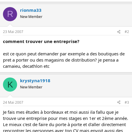
o
n
rionma33
R
New Member
23 Mai 2007
#2
comment trouver une entreprise?
est ce quon peut demander par exemple a des boutiques de
pret a porter ou des magasins de distribution? je pensa a
camaieu, decathlon etc
krystyna1918
K
New Member
24 Mai 2007
#3
Je fais mes études à bordeaux et moi aussi ila fallu que je
trouve une entreprise pour mes stages en 1er et 2ème année.
Le mieux c'est de faire du porte à porte et d'aller directement
rencontrer les personnes avec ton CV mais envoit aussi des