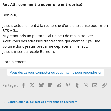
Re : AG : comment trouver une entreprise?
Bonjour,
Je suis actuellement à la recherche d'une entreprise pour mon
BTS AG...
M'y étant pris un pu tard, j'ai un peu de mal a trouver...
Avez vous des adresses d'entreprise qui cherche ? J'ai une
voiture donc je suis prêt a me déplacer si il le faut.
Je suis inscrit a l'école Bernom.
Cordialement
Vous devez vous connecter ou vous inscrire pour répondre ici.
Facebook
X
Bluesky
LinkedIn
Reddit
Pinterest
Tumblr
WhatsApp
Email
Li
Partager:
Construction du CV, test et entretiens de recrutem