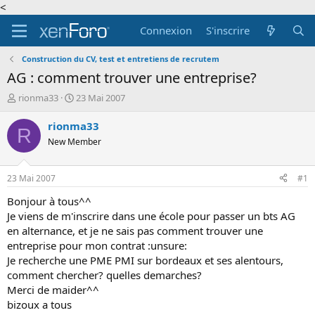
<
Connexion
S'inscrire
Construction du CV, test et entretiens de recrutem
AG : comment trouver une entreprise?
A
D
rionma33
23 Mai 2007
u
a
t
t
rionma33
R
e
e
New Member
u
d
r
e
d
d
23 Mai 2007
#1
e
é
l
b
Bonjour à tous^^
a
u
Je viens de m'inscrire dans une école pour passer un bts AG
d
t
en alternance, et je ne sais pas comment trouver une
i
entreprise pour mon contrat :unsure:
s
Je recherche une PME PMI sur bordeaux et ses alentours,
c
comment chercher? quelles demarches?
u
s
Merci de maider^^
s
bizoux a tous
i