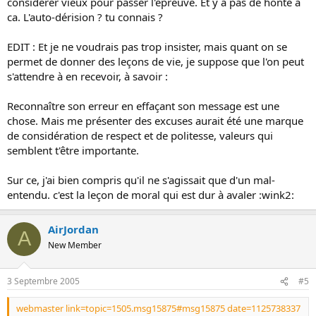
considerer vieux pour passer l'épreuve. Et y a pas de honte a
ca. L'auto-dérision ? tu connais ?
EDIT : Et je ne voudrais pas trop insister, mais quant on se
permet de donner des leçons de vie, je suppose que l'on peut
s'attendre à en recevoir, à savoir :
Reconnaître son erreur en effaçant son message est une
chose. Mais me présenter des excuses aurait été une marque
de considération de respect et de politesse, valeurs qui
semblent t'être importante.
Sur ce, j'ai bien compris qu'il ne s'agissait que d'un mal-
entendu. c'est la leçon de moral qui est dur à avaler :wink2:
AirJordan
A
New Member
3 Septembre 2005
#5
webmaster link=topic=1505.msg15875#msg15875 date=1125738337