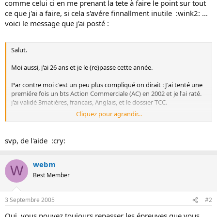
comme celui ci en me prenant la tete à faire le point sur tout
o
ce que j'ai a faire, si cela s'avére finnallment inutile :wink2: ...
n
voici le message que j'ai posté :
Salut.
Moi aussi, j'ai 26 ans et je le (re)passe cette année.
Par contre moi c'est un peu plus compliqué on dirait : J'ai tenté une
premiére fois un bts Action Commerciale (AC) en 2002 et je l'ai raté.
j'ai validé 3matières, francais, Anglais, et le dossier TCC.
Cliquez pour agrandir...
Puis je bien repasser l'epreuve cette année ? je n'ai plus la certitude
si les matières validé le reste 4 ou 5 ans.
le bts ac existe t'il encore ? je n'en ai plus l'impression depuis que je
svp, de l'aide :cry:
parcours le forum (est ce que je me trompe ?) et par conséquence,
garderais je le bénéfice des matières acquises pour tenter un bts
simillaire, s'il existe
webm
W
Best Member
Par contre je ne compte pas passer cette année avec l'aide du cned,
3 Septembre 2005
#2
vu que j'ai gardé a peu prés tout mes cours et exercises, mais je
Oui, vous pouvez toujours repasser les épreuves que vous
souhaite bon courage à tout ceux qui ont choisi ce moyen.