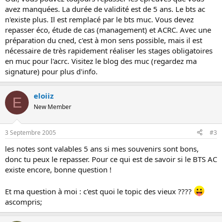
avez manquées. La durée de validité est de 5 ans. Le bts ac
allé les vieux !!! on l'aura not bts !!!
n'existe plus. Il est remplacé par le bts muc. Vous devez
repasser éco, étude de cas (management) et ACRC. Avec une
préparation du cned, c'est à mon sens possible, mais il est
nécessaire de très rapidement réaliser les stages obligatoires
en muc pour l'acrc. Visitez le blog des muc (regardez ma
signature) pour plus d'info.
eloiiz
E
New Member
3 Septembre 2005
#3
les notes sont valables 5 ans si mes souvenirs sont bons,
donc tu peux le repasser. Pour ce qui est de savoir si le BTS AC
existe encore, bonne question !
Et ma question à moi : c'est quoi le topic des vieux ????
ascompris;