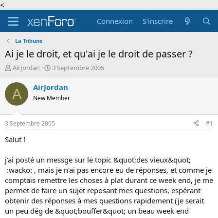
<
Connexion
S'inscrire
La Tribune
Ai je le droit, et qu'ai je le droit de passer ?
A
D
AirJordan
3 Septembre 2005
u
a
t
t
AirJordan
A
e
e
New Member
u
d
r
e
d
d
3 Septembre 2005
#1
e
é
l
b
Salut !
a
u
d
t
j'ai posté un messge sur le topic &quot;des vieux&quot;
i
:wacko: , mais je n'ai pas encore eu de réponses, et comme je
s
comptais remettre les choses à plat durant ce week end, je me
c
permet de faire un sujet reposant mes questions, espérant
u
s
obtenir des réponses à mes questions rapidement (je serait
s
un peu dég de &quot;bouffer&quot; un beau week end
i