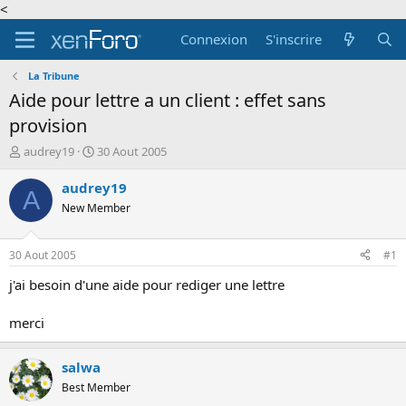
<
Connexion
S'inscrire
La Tribune
Aide pour lettre a un client : effet sans
provision
A
D
audrey19
30 Aout 2005
u
a
t
t
audrey19
A
e
e
New Member
u
d
r
e
d
d
30 Aout 2005
#1
e
é
l
b
j'ai besoin d'une aide pour rediger une lettre
a
u
d
t
merci
i
s
c
salwa
u
Best Member
s