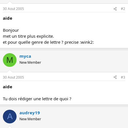
s
i
30 Aout 2005
#2
o
n
aide
Bonjour
met un titre plus explicite.
et pour quelle genre de lettre ? precise :wink2:
myca
M
New Member
30 Aout 2005
#3
aide
Tu dois rédiger une lettre de quoi ?
audrey19
A
New Member