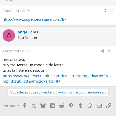
3 Septembre 2005
#9
http://www.supersecretaire.com/fr/
angel_ales
A
Best Member
4 Septembre 2005
#10
merci salwa,
tu y trouveras un modele de lettre
tu as la liste en dessous
http://www.supersecretaire.com/fr/e...rub&amp;idxarb=3&a
mp;idxrub=83&amp;idxsrub=84
Vous devez vous connecter ou vous inscrire pour répondre ici.
Facebook
X
Bluesky
LinkedIn
Reddit
Pinterest
Tumblr
WhatsApp
Email
Li
Partager: