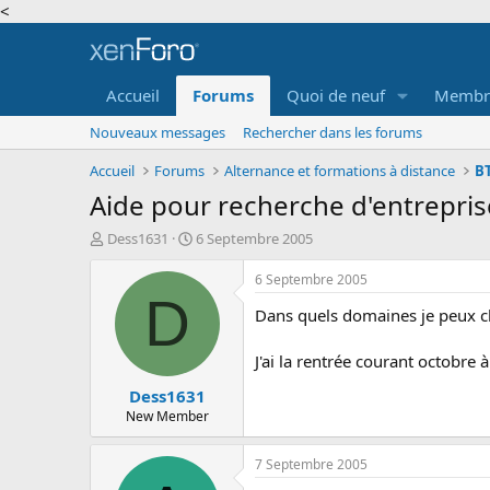
<
Accueil
Forums
Quoi de neuf
Membr
Nouveaux messages
Rechercher dans les forums
Accueil
Forums
Alternance et formations à distance
B
Aide pour recherche d'entrepri
A
D
Dess1631
6 Septembre 2005
u
a
t
t
6 Septembre 2005
e
e
D
Dans quels domaines je peux ch
u
d
r
e
d
d
J'ai la rentrée courant octobre à 
e
é
Dess1631
l
b
a
u
New Member
d
t
i
7 Septembre 2005
s