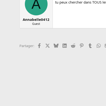
A
c
tu peux chercher dans TOUS les
u
s
s
i
Annabelle0412
o
Guest
n
Facebook
X
Bluesky
LinkedIn
Reddit
Pinterest
Tumblr
Wh
Partager: