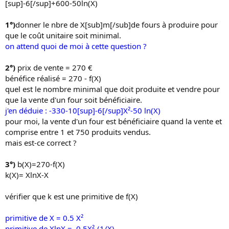
[sup]-6[/sup]+600-50ln(X)
o
n
1°)
donner le nbre de X[sub]m[/sub]de fours à produire pour
que le coût unitaire soit minimal.
on attend quoi de moi à cette question ?
2°)
prix de vente = 270 €
bénéfice réalisé = 270 - f(X)
quel est le nombre minimal que doit produite et vendre pour
que la vente d'un four soit bénéficiaire.
j'en déduie : -330-10[sup]-6[/sup]X²-50 ln(X)
pour moi, la vente d'un four est bénéficiaire quand la vente et
comprise entre 1 et 750 produits vendus.
mais est-ce correct ?
3°)
b(X)=270-f(X)
k(X)= XlnX-X
vérifier que k est une primitive de f(X)
primitive de X = 0.5 X²
primitive de XlnX = 0.5X²-(1/X)