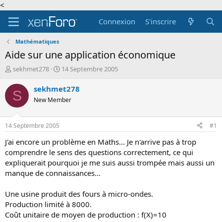
<
Connexion
S'inscrire
Mathématiques
Aide sur une application économique
A
D
sekhmet278
14 Septembre 2005
u
a
t
t
sekhmet278
S
e
e
New Member
u
d
r
e
d
d
14 Septembre 2005
#1
e
é
l
b
J'ai encore un problème en Maths... Je n'arrive pas à trop
a
u
comprendre le sens des questions correctement, ce qui
d
t
expliquerait pourquoi je me suis aussi trompée mais aussi un
i
manque de connaissances...
s
c
Une usine produit des fours à micro-ondes.
u
s
Production limité à 8000.
s
Coût unitaire de moyen de production : f(X)=10
i