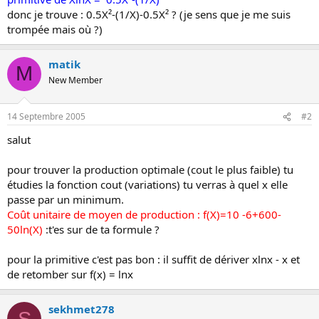
donc je trouve : 0.5X²-(1/X)-0.5X² ? (je sens que je me suis
trompée mais où ?)
matik
M
New Member
14 Septembre 2005
#2
salut
pour trouver la production optimale (cout le plus faible) tu
étudies la fonction cout (variations) tu verras à quel x elle
passe par un minimum.
Coût unitaire de moyen de production : f(X)=10 -6+600-
50ln(X)
:t'es sur de ta formule ?
pour la primitive c'est pas bon : il suffit de dériver xlnx - x et
de retomber sur f(x) = lnx
sekhmet278
S