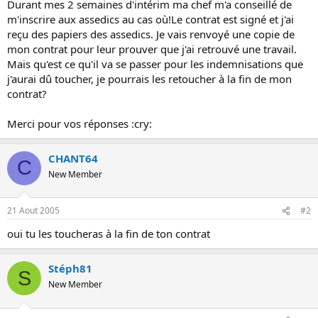
Durant mes 2 semaines d'intérim ma chef m'a conseillé de
o
m'inscrire aux assedics au cas où!Le contrat est signé et j'ai
n
reçu des papiers des assedics. Je vais renvoyé une copie de
mon contrat pour leur prouver que j'ai retrouvé une travail.
Mais qu'est ce qu'il va se passer pour les indemnisations que
j'aurai dû toucher, je pourrais les retoucher à la fin de mon
contrat?
Merci pour vos réponses :cry:
CHANT64
C
New Member
21 Aout 2005
#2
oui tu les toucheras à la fin de ton contrat
Stéph81
S
New Member