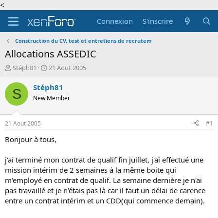
<
Connexion
S'inscrire
Construction du CV, test et entretiens de recrutem
Allocations ASSEDIC
A
D
Stéph81
21 Aout 2005
u
a
t
t
Stéph81
S
e
e
New Member
u
d
r
e
d
d
21 Aout 2005
#1
e
é
l
b
Bonjour à tous,
a
u
d
t
j'ai terminé mon contrat de qualif fin juillet, j'ai effectué une
i
mission intérim de 2 semaines à la même boite qui
s
m'employé en contrat de qualif. La semaine dernière je n'ai
c
pas travaillé et je n'étais pas là car il faut un délai de carence
u
s
entre un contrat intérim et un CDD(qui commence demain).
s
i