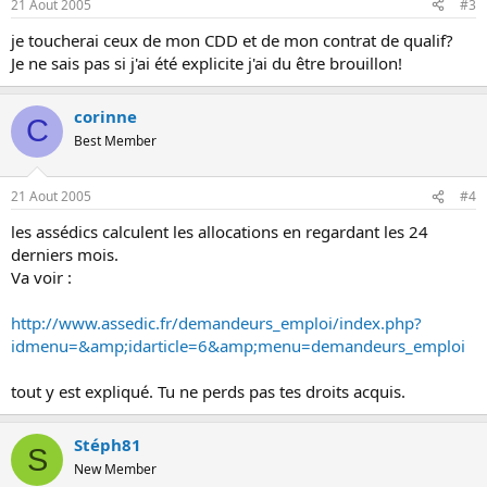
21 Aout 2005
#3
je toucherai ceux de mon CDD et de mon contrat de qualif?
Je ne sais pas si j'ai été explicite j'ai du être brouillon!
corinne
C
Best Member
21 Aout 2005
#4
les assédics calculent les allocations en regardant les 24
derniers mois.
Va voir :
http://www.assedic.fr/demandeurs_emploi/index.php?
idmenu=&amp;idarticle=6&amp;menu=demandeurs_emploi
tout y est expliqué. Tu ne perds pas tes droits acquis.
Stéph81
S
New Member