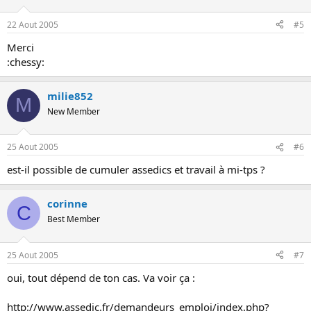
22 Aout 2005
#5
Merci
:chessy:
milie852
M
New Member
25 Aout 2005
#6
est-il possible de cumuler assedics et travail à mi-tps ?
corinne
C
Best Member
25 Aout 2005
#7
oui, tout dépend de ton cas. Va voir ça :
http://www.assedic.fr/demandeurs_emploi/index.php?