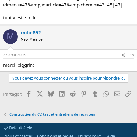
idmenu=47&amp;idarticle=47&amp;chemin=43|45|47|
tout y est :smile:
milie852
M
New Member
25 Aout 2005
#8
merci :biggrin:
Vous devez vous connecter ou vous inscrire pour répondre ici.
Facebook
X
Bluesky
LinkedIn
Reddit
Pinterest
Tumblr
WhatsApp
Email
Li
Partager:
Construction du CV, test et entretiens de recrutem
Default Style
Nous contacter
Conditions et règles
Privacy policy
Aide