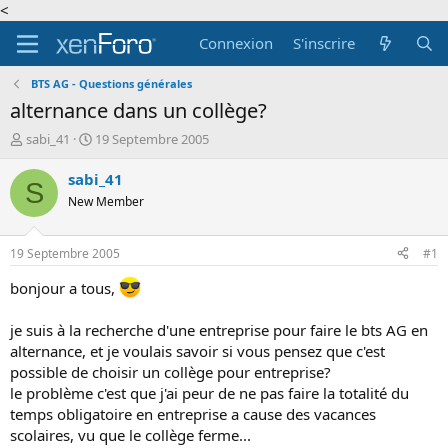
<
Connexion
S'inscrire
BTS AG - Questions générales
alternance dans un collège?
A
D
sabi_41
19 Septembre 2005
u
a
t
t
sabi_41
S
e
e
New Member
u
d
r
e
d
d
19 Septembre 2005
#1
e
é
l
b
bonjour a tous,
a
u
d
t
je suis à la recherche d'une entreprise pour faire le bts AG en
i
alternance, et je voulais savoir si vous pensez que c'est
s
possible de choisir un collège pour entreprise?
c
u
le problème c'est que j'ai peur de ne pas faire la totalité du
s
temps obligatoire en entreprise a cause des vacances
s
scolaires, vu que le collège ferme...
i