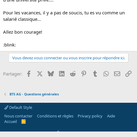
Pour les vacances, il y a pas de soucis, tu es vu comme un
salarié classique...
Allez bon courage!
:blink:
Vous devez vous connecter ou vous inscrire pour répondre ici.
Facebook
X
Bluesky
LinkedIn
Reddit
Pinterest
Tumblr
WhatsApp
Email
Li
Partager:
BTS AG - Questions générales
Default Style
Nous contacter
Conditions et règles
Privacy policy
Aide
Accueil
R
S
S
®
Community platform by XenForo
© 2010-2026 XenForo Ltd.