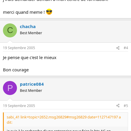
merci quand meme !
chacha
C
Best Member
19 Septembre 2005
#4
Je pense que c'est le mieux
Bon courage
patrice084
P
Best Member
19 Septembre 2005
#5
sabi_41 link=topic=2652.msg26829#msg26829 date=1127147197 a
dit:
je suis à la recherche d'une entreprise pour faire le bts AG en