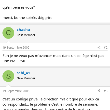
o
qu'en pensez vous?
n
merci, bonne soirée. :biggrin:
chacha
C
Best Member
19 Septembre 2005
#2
Euh je ne veux pas m'avancer mais dans un collège n'est pas
une PME PMI
sabi_41
S
New Member
19 Septembre 2005
#3
c'est un collège privé, la direction m'a dit que pour eux ca
correspondait... le problème c'est le nombre de semaine,
j'irais demander demain à mon centre de formation.