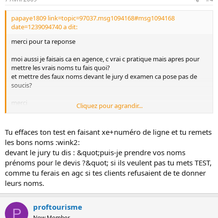
papaye1809 link=topic=97037.msg1094168#msg1094168
date=1239094740 a dit:
merci pour ta reponse
moi aussi je faisais ca en agence, c vrai c pratique mais apres pour
mettre les vrais noms tu fais quoi?
et mettre des faux noms devant le jury d examen ca pose pas de
soucis?
merci
Cliquez pour agrandir...
bonne journee
Tu effaces ton test en faisant xe+numéro de ligne et tu remets
les bons noms :wink2:
devant le jury tu dis : &quot;puis-je prendre vos noms
prénoms pour le devis ?&quot; si ils veulent pas tu mets TEST,
comme tu ferais en agc si tes clients refusaient de te donner
leurs noms.
proftourisme
P
New Member