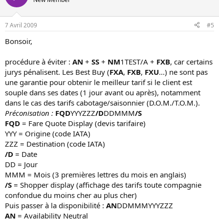
7 Avril 2009
#5
Bonsoir,
procédure à éviter :
AN
+
SS
+
NM
1TEST/A +
FXB
, car certains
jurys pénalisent. Les Best Buy (
FXA
,
FXB
,
FXU
...) ne sont pas
une garantie pour obtenir le meilleur tarif si le client est
souple dans ses dates (1 jour avant ou après), notamment
dans le cas des tarifs cabotage/saisonnier (D.O.M./T.O.M.).
Préconisation :
FQD
YYYZZZ
/D
DDMMM
/S
FQD
= Fare Quote Display (devis tarifaire)
YYY = Origine (code IATA)
ZZZ = Destination (code IATA)
/D
= Date
DD = Jour
MMM = Mois (3 premières lettres du mois en anglais)
/S
= Shopper display (affichage des tarifs toute compagnie
confondue du moins cher au plus cher)
Puis passer à la disponibilité :
AN
DDMMMYYYZZZ
AN
= Availability Neutral