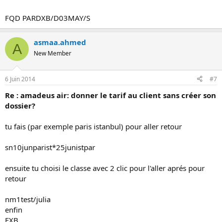
FQD PARDXB/D03MAY/S
asmaa.ahmed
A
New Member
6 Juin 2014
#7
Re : amadeus air: donner le tarif au client sans créer son
dossier?
tu fais (par exemple paris istanbul) pour aller retour
sn10junparist*25junistpar
ensuite tu choisi le classe avec 2 clic pour l'aller aprés pour
retour
nm1test/julia
enfin
FXB