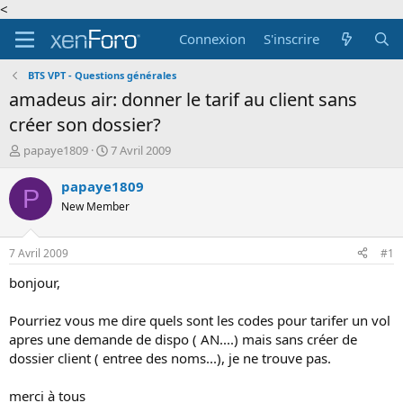
<
Connexion
S'inscrire
BTS VPT - Questions générales
amadeus air: donner le tarif au client sans
créer son dossier?
A
D
papaye1809
7 Avril 2009
u
a
t
t
papaye1809
P
e
e
New Member
u
d
r
e
d
d
7 Avril 2009
#1
e
é
l
b
bonjour,
a
u
d
t
Pourriez vous me dire quels sont les codes pour tarifer un vol
i
apres une demande de dispo ( AN....) mais sans créer de
s
dossier client ( entree des noms...), je ne trouve pas.
c
u
s
merci à tous