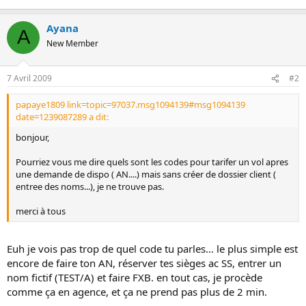
s
i
Ayana
o
A
n
New Member
7 Avril 2009
#2
papaye1809 link=topic=97037.msg1094139#msg1094139
date=1239087289 a dit:
bonjour,
Pourriez vous me dire quels sont les codes pour tarifer un vol apres
une demande de dispo ( AN....) mais sans créer de dossier client (
entree des noms...), je ne trouve pas.
merci à tous
Euh je vois pas trop de quel code tu parles... le plus simple est
encore de faire ton AN, réserver tes sièges ac SS, entrer un
nom fictif (TEST/A) et faire FXB. en tout cas, je procède
comme ça en agence, et ça ne prend pas plus de 2 min.