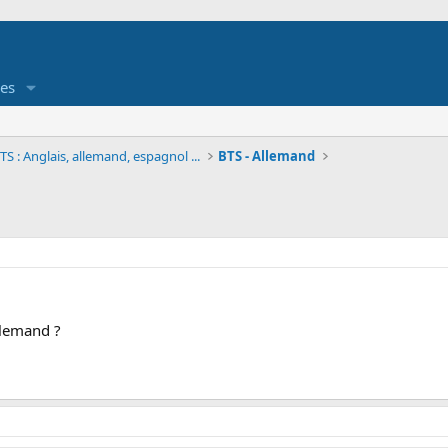
es
S : Anglais, allemand, espagnol ...
BTS - Allemand
llemand ?