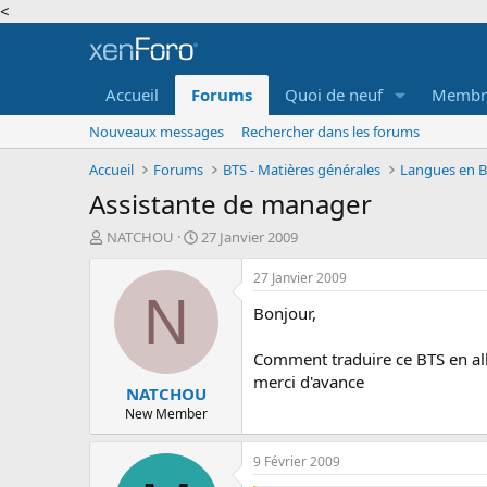
<
Accueil
Forums
Quoi de neuf
Membr
Nouveaux messages
Rechercher dans les forums
Accueil
Forums
BTS - Matières générales
Langues en BT
Assistante de manager
A
D
NATCHOU
27 Janvier 2009
u
a
t
t
27 Janvier 2009
e
e
N
Bonjour,
u
d
r
e
d
d
Comment traduire ce BTS en a
e
é
merci d'avance
NATCHOU
l
b
a
u
New Member
d
t
i
9 Février 2009
s