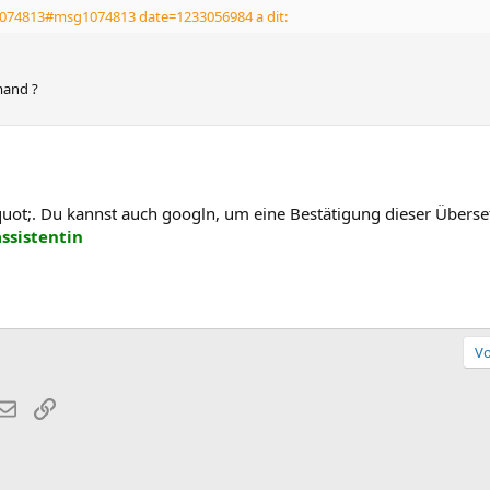
074813#msg1074813 date=1233056984 a dit:
mand ?
quot;. Du kannst auch googln, um eine Bestätigung dieser Über
ssistentin
Vo
atsApp
Email
Lien