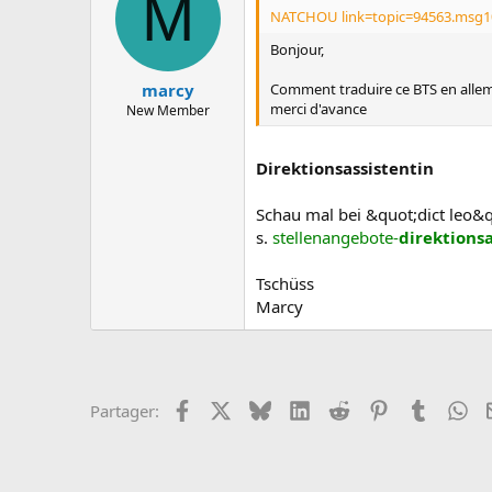
M
c
NATCHOU link=topic=94563.msg1
u
s
Bonjour,
s
i
Comment traduire ce BTS en alle
marcy
o
merci d'avance
New Member
n
Direktionsassistentin
Schau mal bei &quot;dict leo&
s.
stellenangebote-
direktionsa
Tschüss
Marcy
Facebook
X
Bluesky
LinkedIn
Reddit
Pinterest
Tumblr
Wh
Partager: