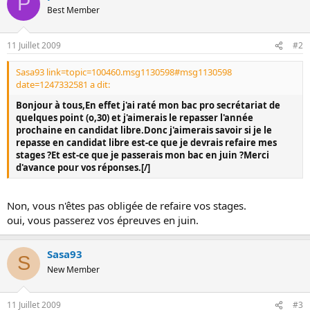
P
o
Best Member
n
11 Juillet 2009
#2
Sasa93 link=topic=100460.msg1130598#msg1130598
date=1247332581 a dit:
Bonjour à tous,
En effet j'ai raté mon bac pro secrétariat de
quelques point (o,30) et j'aimerais le repasser l'année
prochaine en candidat libre.Donc j'aimerais savoir si je le
repasse en candidat libre est-ce que je devrais refaire mes
stages ?Et est-ce que je passerais mon bac en juin ?Merci
d'avance pour vos réponses.[/]
Non, vous n'êtes pas obligée de refaire vos stages.
oui, vous passerez vos épreuves en juin.
Sasa93
S
New Member
11 Juillet 2009
#3