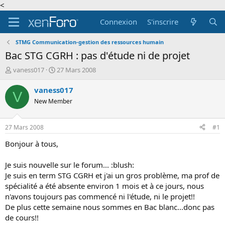
<
Connexion
S'inscrire
STMG Communication-gestion des ressources humain
Bac STG CGRH : pas d'étude ni de projet
A
D
vaness017
27 Mars 2008
u
a
t
t
vaness017
V
e
e
New Member
u
d
r
e
d
d
27 Mars 2008
#1
e
é
l
b
Bonjour à tous,
a
u
d
t
Je suis nouvelle sur le forum... :blush:
i
Je suis en term STG CGRH et j'ai un gros problème, ma prof de
s
spécialité a été absente environ 1 mois et à ce jours, nous
c
n'avons toujours pas commencé ni l'étude, ni le projet!!
u
s
De plus cette semaine nous sommes en Bac blanc...donc pas
s
de cours!!
i