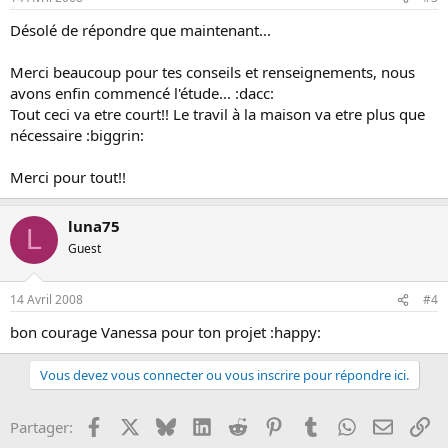
Désolé de répondre que maintenant...
Merci beaucoup pour tes conseils et renseignements, nous
avons enfin commencé l'étude... :dacc:
Tout ceci va etre court!! Le travil à la maison va etre plus que
nécessaire :biggrin:
Merci pour tout!!
luna75
L
Guest
14 Avril 2008
#4
bon courage Vanessa pour ton projet :happy:
Vous devez vous connecter ou vous inscrire pour répondre ici.
Facebook
X
Bluesky
LinkedIn
Reddit
Pinterest
Tumblr
WhatsApp
Email
Li
Partager: