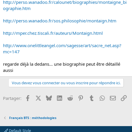
http://perso.wanadoo.fr/calounet/biographies/montaigne_bi
ographie.htm
http://perso.wanadoo.fr/sos.philosophie/montaign.htm
http://mper.chez.tiscali.fr/auteurs/Montaign.html
http://www.onelittleangel.com/sagesse/art/sacre_net.asp?
mc=147
regarde déjà la dedans... une biographie peut être détaillé
aussi
Vous devez vous connecter ou vous inscrire pour répondre ici.
Facebook
X
Bluesky
LinkedIn
Reddit
Pinterest
Tumblr
WhatsApp
Email
Li
Partager:
Français BTS : méthodologies
Default Style