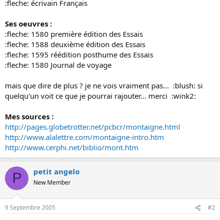
:fleche: écrivain Français
o
n
Ses oeuvres :
:fleche: 1580 première édition des Essais
:fleche: 1588 deuxième édition des Essais
:fleche: 1595 réédition posthume des Essais
:fleche: 1580 Journal de voyage
mais que dire de plus ? je ne vois vraiment pas... :blush: si
quelqu'un voit ce que je pourrai rajouter... merci :wink2:
Mes sources :
http://pages.globetrotter.net/pcbcr/montaigne.html
http://www.alalettre.com/montaigne-intro.htm
http://www.cerphi.net/biblio/mont.htm
petit angelo
P
New Member
9 Septembre 2005
#2