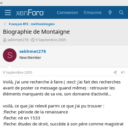
<
Connexion
S'inscrire
Français BTS : méthodologies
Biographie de Montaigne
A
D
sekhmet278
9 Septembre 2005
u
a
t
t
sekhmet278
S
e
e
New Member
u
d
r
e
d
d
9 Septembre 2005
#1
e
é
l
b
Voilà, j'ai une recherche à faire ( :excl: j'ai fait des recherches
a
u
avant de poster ce message quand même) : retrouver les
d
t
éléments marquants de sa vie, son domaine d'activité...
i
s
voilà, ce que j'ai relevé parmi ce que j'ai pu trouver :
c
:fleche: période de la renaissance
u
s
:fleche: né en 1533
s
:fleche: études de droit, succède à son père comme magistrat
i