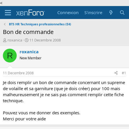
<
Connexion
S'inscrire
BTS HR Techniques professionnelles (E4)
Bon de commande
A
D
roxanica
11 Decembre 2008
u
a
t
t
roxanica
R
e
e
New Member
u
d
r
e
d
d
11 Decembre 2008
#1
e
é
l
b
Je dois remplir un bon de commande concernant un supreme
a
u
de volaille et sa garniture (que je dois créer) pour 100 mais
d
t
malheureusement je ne sais pas comment remplir cette fiche
i
technique.
s
c
Pouvez vous me donner des exemples.
u
s
Merci pour votre aide
s
i