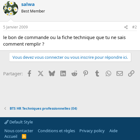
salwa
o
n
Best Member
5 Janvier 2009
#2
le bon de commande ou la fiche technique que tu ne sais
comment remplir ?
Vous devez vous connecter ou vous inscrire pour répondre ici.
Facebook
X
Bluesky
LinkedIn
Reddit
Pinterest
Tumblr
WhatsApp
Email
Li
Partager:
BTS HR Techniques professionnelles (E4)
Default Style
Nous contacter
Conditions et règles
Privacy policy
Aide
Accueil
R