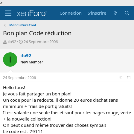
<
Connexion
S'inscrire
MonCultureCool
Bon plan Code réduction
A
D
ilo92
24 Septembre 2006
u
a
t
t
ilo92
I
e
e
New Member
u
d
r
e
d
d
24 Septembre 2006
#1
e
é
l
b
Hello tous!
a
u
Je vous fait partager un bon plan!
d
t
Un code pour la redoute, il donne 20 euros d'achat sans
i
minimum + frais de port gratuits!
s
c
Il est valable une seule fois et sauf pour les pages rouge, verte
u
+ la nouvelle collection!
s
On peut quand même trouver des choses sympa!!
s
Le code est : 79111
i