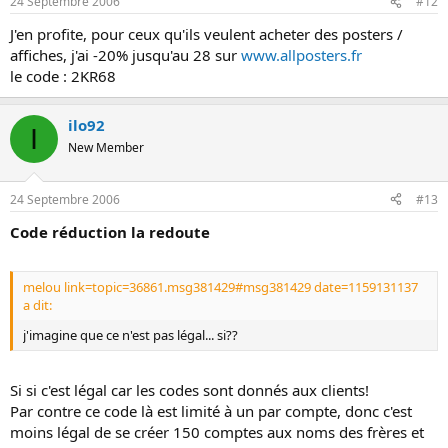
24 Septembre 2006
#12
J'en profite, pour ceux qu'ils veulent acheter des posters /
affiches, j'ai -20% jusqu'au 28 sur
www.allposters.fr
le code : 2KR68
ilo92
I
New Member
24 Septembre 2006
#13
Code réduction la redoute
melou link=topic=36861.msg381429#msg381429 date=1159131137
a dit:
j'imagine que ce n'est pas légal... si??
Si si c'est légal car les codes sont donnés aux clients!
Par contre ce code là est limité à un par compte, donc c'est
moins légal de se créer 150 comptes aux noms des frères et