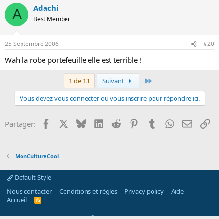
Adachi
A
Best Member
25 Septembre 2006
#20
Wah la robe portefeuille elle est terrible !
Dernier
1 de 13
Suivant
Vous devez vous connecter ou vous inscrire pour répondre ici.
Facebook
X
Bluesky
LinkedIn
Reddit
Pinterest
Tumblr
WhatsApp
Email
Li
Partager:
MonCultureCool
Default Style
Nous contacter
Conditions et règles
Privacy policy
Aide
Accueil
R
S
S
®
Community platform by XenForo
© 2010-2026 XenForo Ltd.