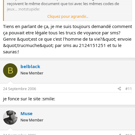
reçoivent le même document que toi avec les mêmes codes de
jeux... :notstupide:
Cliquez pour agrandir...
mais là, c'est des réductions, c'est pas des cadeaux
Tiens en parlant de ça, je me suis toujours demandé comment
ça pouvait etre légale tous les trucs de voyance par sms?
Genre &quot;est ce que c'est l'homme de ta vie?&quot; envoie
&quot;trucmuche&quot; par sms au 2124151251 et tu le
sauras:!
belblack
B
New Member
24 Septembre 2006
#11
je fonce sur le site :smile:
Muse
New Member