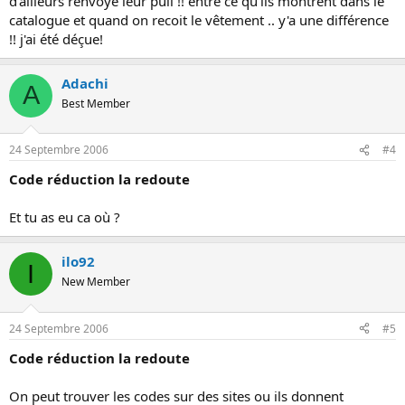
d'ailleurs renvoyé leur pull !! entre ce qu'ils montrent dans le
catalogue et quand on recoit le vêtement .. y'a une différence
!! j'ai été déçue!
Adachi
A
Best Member
24 Septembre 2006
#4
Code réduction la redoute
Et tu as eu ca où ?
ilo92
I
New Member
24 Septembre 2006
#5
Code réduction la redoute
On peut trouver les codes sur des sites ou ils donnent