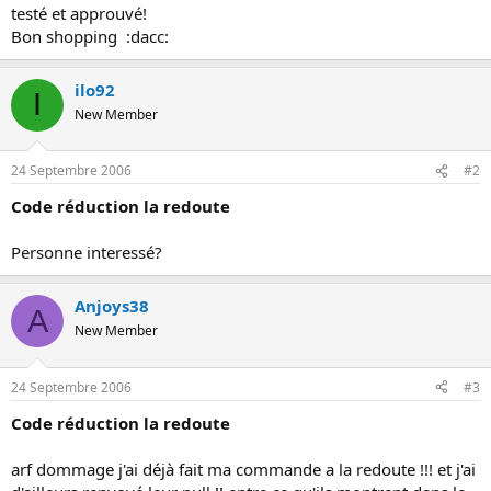
testé et approuvé!
o
Bon shopping :dacc:
n
ilo92
I
New Member
24 Septembre 2006
#2
Code réduction la redoute
Personne interessé?
Anjoys38
A
New Member
24 Septembre 2006
#3
Code réduction la redoute
arf dommage j'ai déjà fait ma commande a la redoute !!! et j'ai