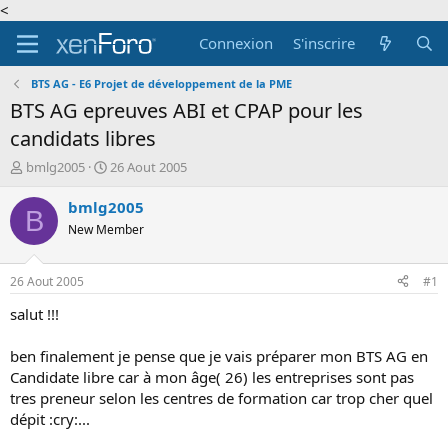
<
Connexion
S'inscrire
BTS AG - E6 Projet de développement de la PME
BTS AG epreuves ABI et CPAP pour les
candidats libres
A
D
bmlg2005
26 Aout 2005
u
a
t
t
bmlg2005
B
e
e
New Member
u
d
r
e
d
d
26 Aout 2005
#1
e
é
l
b
salut !!!
a
u
d
t
ben finalement je pense que je vais préparer mon BTS AG en
i
Candidate libre car à mon âge( 26) les entreprises sont pas
s
tres preneur selon les centres de formation car trop cher quel
c
dépit :cry:...
u
s