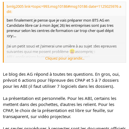
bmlg2005 link=topic=993.msg10186#msg10186 date=1125025976 a
dit:
ben finalement je pense que je vais préparer mon BTS AG en
Candidate libre car à mon âge( 26) les entreprises sont pas tres
preneur selon les centres de formation car trop cher quel dépit
:cry:...
j'ai un petit souci et j'aimerai une umière à au sujet :des epreuves
suivantes quui me posent problème
ascompris; :
ABI ( applications bureautiqueset informatiques)
Cliquez pour agrandir...
CPAP ( conduite et présentation d'activités professioonelle)
faut-il que je prépare et présente 6 dossiers de pour chaque
épreuve? :blink:
Le blog des AG répond à toutes tes questions. En gros, oui,
prévoit 6 actions pour l'épreuve des CPAP et 5 à 7 dossiers
Comment présenter ces dossiers? il y a t-il un procedure pour cela ?
pour les ABI (il faut utiliser 7 logiciels dans les dossiers).
La présentation est personnelle. Pour les ABI, certains les
mettent dans des pochettes, d'autres les relient. Pour les
CPAP, le choix de la présentation est libre sur feuille, sur
transaparent, sur vidéo projecteur.
Les seules procédures à respecter sont les documents officiels