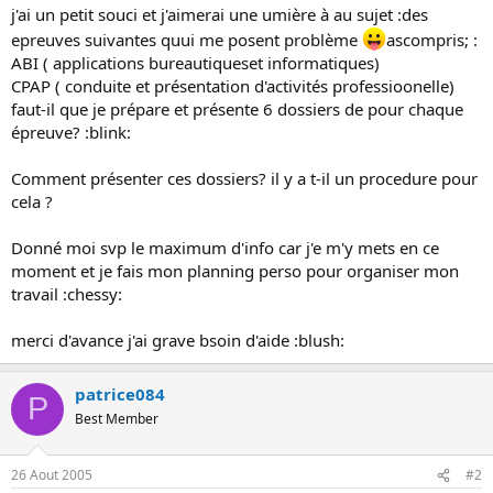
s
j'ai un petit souci et j'aimerai une umière à au sujet :des
i
epreuves suivantes quui me posent problème
ascompris; :
o
ABI ( applications bureautiqueset informatiques)
n
CPAP ( conduite et présentation d'activités professioonelle)
faut-il que je prépare et présente 6 dossiers de pour chaque
épreuve? :blink:
Comment présenter ces dossiers? il y a t-il un procedure pour
cela ?
Donné moi svp le maximum d'info car j'e m'y mets en ce
moment et je fais mon planning perso pour organiser mon
travail :chessy:
merci d'avance j'ai grave bsoin d'aide :blush:
patrice084
P
Best Member
26 Aout 2005
#2