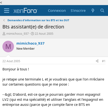
<
Connexion
S'inscrire
Demandes d'information sur les BTS et les DUT
Bts assistant(e) de direction
A
D
mimichoco_937
22 Aout 2005
u
a
t
t
mimichoco_937
M
e
e
New Member
u
d
r
e
d
d
22 Aout 2005
#1
e
é
l
b
Bonjour à tous !
a
u
d
t
je retape une terminale L et je voudrais que que l'on m'éclaire
i
sur certaines questions que je me pose :
s
c
--&gt; D'abord, est-ce que je pourrais garder mon espagnol
u
s
LV2 (qui est ma spécialité) et utiliser l'anglais et l'espagnol en
s
entreprise aussi (parce que je compte faire ce BTS en
i