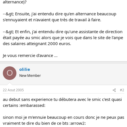
alternance)?
o
n
--&gt; Ensuite, j'ai entendu dire qu'en alternance beaucoup
s'ennuyaient et n'avaient que très de travail à faire.
--&gt; Et enfin, j'ai entendu dire qu'une assistante de direction
était payée au smic alors que je vois que dans le site de l'anpe
des salaires atteignant 2000 euros.
Je vous remercie d'avance ...
olilie
O
New Member
22 Aout 2005
#2
au debut sans experience tu débutera avec le smic c'est quasi
certains :embarassed:
sinon moi je m'ennuie beaucoup en cours donc je ne peux pas
vraiment te dire du bien de ce bts :arrow2: