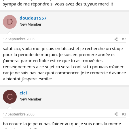
s
sympa de me répondre si vous avez des tuyaux merci!!!
i
o
n
doudou1557
D
New Member
17 Septembre 2005
#2
salut cici, voila moi je suis en bts ast et je recherche un stage
pour la periode de mai juin. Je suis en premiere année et
j'aimerai partir en Italie est ce que tu as trouvé des
renseignements a ce sujet ca serait cool si tu pouvais m'aider
car je ne sais pas par quoi commencer. Je te remercie d'avance
a bientot j'espere. :smile:
cici
C
New Member
17 Septembre 2005
#3
ba ecoute la je peux pas t'aider vu que je suis dans la meme