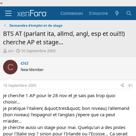
<
Connexion
S'inscrire
Demandes d'emploi et de stage
BTS AT (parlant ita, allmd, angl, esp et oui!!!)
cherche AP et stage...
A
D
cici
16 Septembre 2005
u
a
t
t
cici
C
e
e
New Member
u
d
r
e
d
d
16 Septembre 2005
#1
e
é
l
b
je cherche 1 AP pour le 28 nov et je sais pas trop quoi
a
u
choisir...
d
t
je pratique l'italien( &quot;tres&quot; bon niveau) l'allemand
i
(bon niveau) l'espagnol et l'anglais j'epere que ca peut
s
m'aider...
c
Je cherche aussi un stage pour mai. Quelqu'un a des pistes
u
s
pour l'Italie svp ? sinon pour l'Irlande ou l'Ecosse... Ca serait