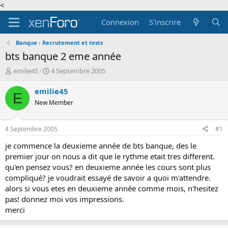
<
Connexion
S'inscrire
Banque - Recrutement et tests
bts banque 2 eme année
A
D
emilie45
4 Septembre 2005
u
a
t
t
emilie45
E
e
e
New Member
u
d
r
e
d
d
4 Septembre 2005
#1
e
é
l
b
je commence la deuxieme année de bts banque, des le
a
u
premier jour on nous a dit que le rythme etait tres different.
d
t
qu'en pensez vous? en deuxieme année les cours sont plus
i
compliqué? je voudrait essayé de savoir a quoi m'attendre.
s
alors si vous etes en deuxieme année comme mois, n'hesitez
c
pas! donnez moi vos impressions.
u
s
merci
s
i