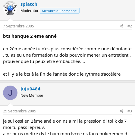
splatch
o
n
Moderator
Membre du personnel
7 Septembre 2005
#2
bts banque 2 eme anné
en 2ème année tu n'es plus considérée comme une débutante
. tu as eu une formation tu dois pouvoir mener un entretient .
prouver que tu peux être embauchée....
et il y a le bts à la fin de l'année donc le rythme s'accélère
Juju0484
J
New Member
25 Septembre 2005
#3
je sui ossi en 2ème ané e on ns a mi la pression di toi k ds 7
moi tu pass lepreuv.
alor pr ns mettre ds le bain mon lycée ns fai regulieremen d