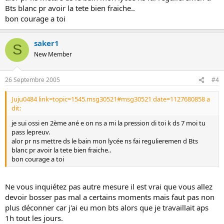
Bts blanc pr avoir la tete bien fraiche..
bon courage a toi
saker1
S
New Member
26 Septembre 2005
#4
Juju0484 link=topic=1545.msg30521#msg30521 date=1127680858 a
dit:
je sui ossi en 2ème ané e on ns a mi la pression di toi k ds 7 moi tu
pass lepreuv.
alor pr ns mettre ds le bain mon lycée ns fai regulieremen d Bts
blanc pr avoir la tete bien fraiche..
bon courage a toi
Ne vous inquiétez pas autre mesure il est vrai que vous allez
devoir bosser pas mal a certains moments mais faut pas non
plus déconner car j'ai eu mon bts alors que je travaillait aps
1h tout les jours.