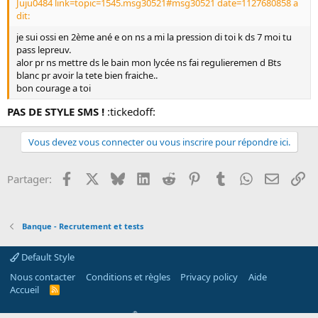
Juju0484 link=topic=1545.msg30521#msg30521 date=1127680858 a
dit:
je sui ossi en 2ème ané e on ns a mi la pression di toi k ds 7 moi tu
pass lepreuv.
alor pr ns mettre ds le bain mon lycée ns fai regulieremen d Bts
blanc pr avoir la tete bien fraiche..
bon courage a toi
PAS DE STYLE SMS !
:tickedoff:
Vous devez vous connecter ou vous inscrire pour répondre ici.
Facebook
X
Bluesky
LinkedIn
Reddit
Pinterest
Tumblr
WhatsApp
Email
Li
Partager:
Banque - Recrutement et tests
Default Style
Nous contacter
Conditions et règles
Privacy policy
Aide
Accueil
R
S
S
®
Community platform by XenForo
© 2010-2026 XenForo Ltd.