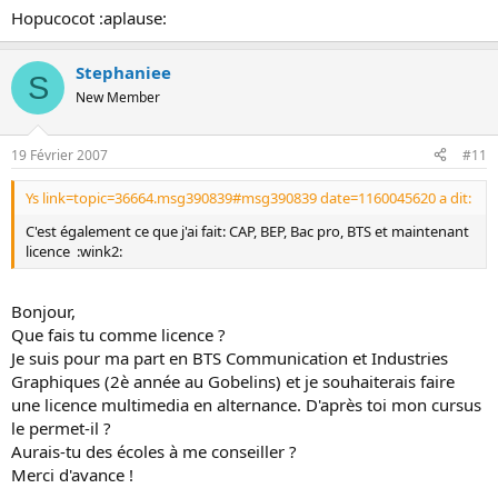
Hopucocot :aplause:
Stephaniee
S
New Member
19 Février 2007
#11
Ys link=topic=36664.msg390839#msg390839 date=1160045620 a dit:
C'est également ce que j'ai fait: CAP, BEP, Bac pro, BTS et maintenant
licence :wink2:
Bonjour,
Que fais tu comme licence ?
Je suis pour ma part en BTS Communication et Industries
Graphiques (2è année au Gobelins) et je souhaiterais faire
une licence multimedia en alternance. D'après toi mon cursus
le permet-il ?
Aurais-tu des écoles à me conseiller ?
Merci d'avance !