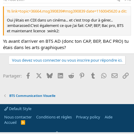
Ys link=topic=36664.msg390839#msg390839 date=1160045620 a dit:
Oui j'étais en CDI dans un cinéma... et c'est trop dur à gérer...
:embarassed:C'est également ce que j'ai fait: CAP, BEP, Bac pro, BTS
et maintenant licence :wink2:
Ys avant d'arriver en BTS AD (donc ton CAP, BEP, BAC PRO) tu
étais dans les arts graphiques?
Vous devez vous connecter ou vous inscrire pour répondre ici.
Facebook
X
Bluesky
LinkedIn
Reddit
Pinterest
Tumblr
WhatsApp
Email
Li
Partager:
BTS Communication Visuelle
Default Style
Nous contacter
Conditions et règles
Privacy policy
Aide
Accueil
R
S
S
®
Community platform by XenForo
© 2010-2026 XenForo Ltd.