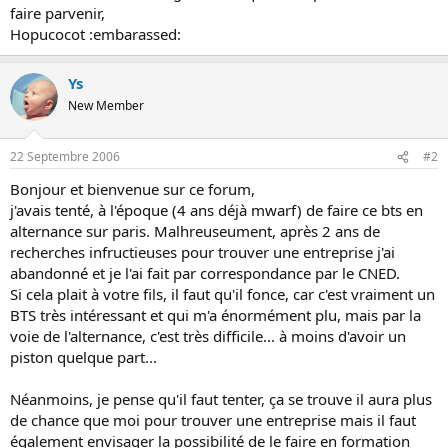
s
faire parvenir,
i
Hopucocot :embarassed:
o
n
Ys
New Member
22 Septembre 2006
#2
Bonjour et bienvenue sur ce forum,
j'avais tenté, à l'époque (4 ans déjà mwarf) de faire ce bts en
alternance sur paris. Malhreuseument, après 2 ans de
recherches infructieuses pour trouver une entreprise j'ai
abandonné et je l'ai fait par correspondance par le CNED.
Si cela plait à votre fils, il faut qu'il fonce, car c'est vraiment un
BTS très intéressant et qui m'a énormément plu, mais par la
voie de l'alternance, c'est très difficile... à moins d'avoir un
piston quelque part...
Néanmoins, je pense qu'il faut tenter, ça se trouve il aura plus
de chance que moi pour trouver une entreprise mais il faut
également envisager la possibilité de le faire en formation