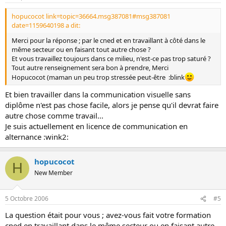
hopucocot link=topic=36664.msg387081#msg387081
date=1159640198 a dit:
Merci pour la réponse ; par le cned et en travaillant à côté dans le
même secteur ou en faisant tout autre chose ?
Et vous travaillez toujours dans ce milieu, n'est-ce pas trop saturé ?
Tout autre renseignement sera bon à prendre, Merci
Hopucocot (maman un peu trop stressée peut-être :blink
Et bien travailler dans la communication visuelle sans
diplôme n'est pas chose facile, alors je pense qu'il devrat faire
autre chose comme travail...
Je suis actuellement en licence de communication en
alternance :wink2:
hopucocot
H
New Member
5 Octobre 2006
#5
La question était pour vous ; avez-vous fait votre formation
cned en travaillant dans le même secteur ou en faisant autre