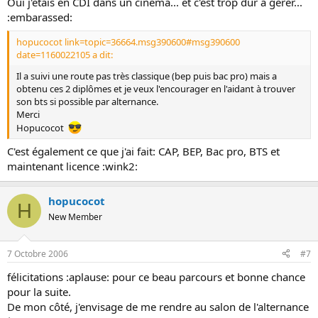
Oui j'étais en CDI dans un cinéma... et c'est trop dur à gérer...
:embarassed:
hopucocot link=topic=36664.msg390600#msg390600
date=1160022105 a dit:
Il a suivi une route pas très classique (bep puis bac pro) mais a
obtenu ces 2 diplômes et je veux l'encourager en l'aidant à trouver
son bts si possible par alternance.
Merci
Hopucocot
C'est également ce que j'ai fait: CAP, BEP, Bac pro, BTS et
maintenant licence :wink2:
hopucocot
H
New Member
7 Octobre 2006
#7
félicitations :aplause: pour ce beau parcours et bonne chance
pour la suite.
De mon côté, j'envisage de me rendre au salon de l'alternance