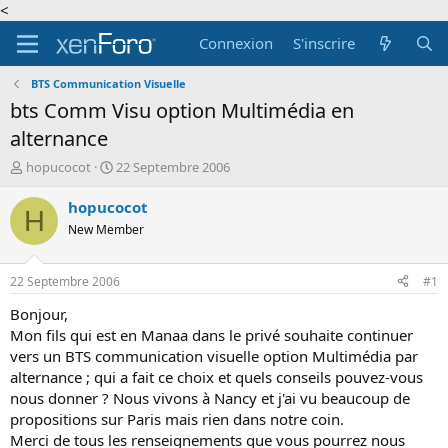
<
Connexion
S'inscrire
BTS Communication Visuelle
bts Comm Visu option Multimédia en
alternance
A
D
hopucocot
22 Septembre 2006
u
a
t
t
hopucocot
H
e
e
New Member
u
d
r
e
d
d
22 Septembre 2006
#1
e
é
l
b
Bonjour,
a
u
Mon fils qui est en Manaa dans le privé souhaite continuer
d
t
vers un BTS communication visuelle option Multimédia par
i
alternance ; qui a fait ce choix et quels conseils pouvez-vous
s
nous donner ? Nous vivons à Nancy et j'ai vu beaucoup de
c
propositions sur Paris mais rien dans notre coin.
u
s
Merci de tous les renseignements que vous pourrez nous