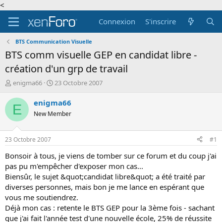
<
Connexion
S'inscrire
BTS Communication Visuelle
BTS comm visuelle GEP en candidat libre -
création d'un grp de travail
A
D
enigma66
23 Octobre 2007
u
a
t
t
enigma66
E
e
e
New Member
u
d
r
e
d
d
23 Octobre 2007
#1
e
é
l
b
Bonsoir à tous, je viens de tomber sur ce forum et du coup j'ai
a
u
pas pu m'empêcher d'exposer mon cas...
d
t
Biensûr, le sujet &quot;candidat libre&quot; a été traité par
i
diverses personnes, mais bon je me lance en espérant que
s
vous me soutiendrez.
c
Déjà mon cas : retente le BTS GEP pour la 3ème fois - sachant
u
s
que j'ai fait l'année test d'une nouvelle école, 25% de réussite