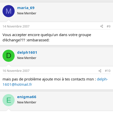
maria_69
M
New Member
14 Novembre 2007
#9
Vous accepter encore quelqu'un dans votre groupe
d'échange??? :embarassed:
delph1601
D
New Member
16 Novembre 2007
#10
mais pas de problème ajoute moi à tes contacts msn :
delph-
1601@hotmail.fr
enigma66
E
New Member