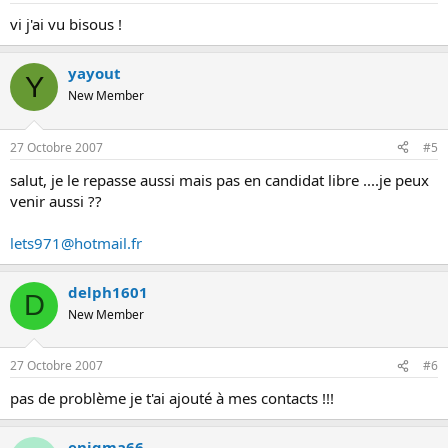
vi j'ai vu bisous !
yayout
Y
New Member
27 Octobre 2007
#5
salut, je le repasse aussi mais pas en candidat libre ....je peux
venir aussi ??
lets971@hotmail.fr
delph1601
D
New Member
27 Octobre 2007
#6
pas de problème je t'ai ajouté à mes contacts !!!
enigma66