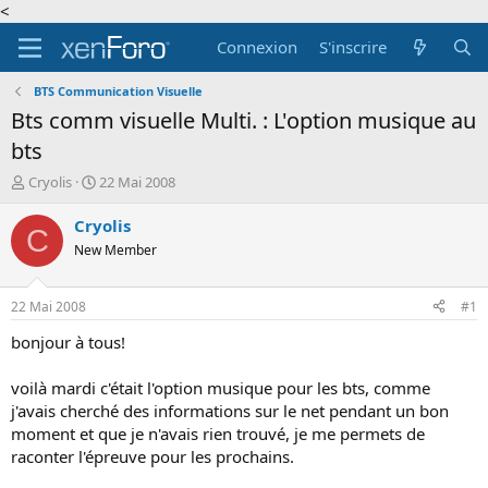
<
Connexion
S'inscrire
BTS Communication Visuelle
Bts comm visuelle Multi. : L'option musique au
bts
A
D
Cryolis
22 Mai 2008
u
a
t
t
Cryolis
C
e
e
New Member
u
d
r
e
d
d
22 Mai 2008
#1
e
é
l
b
bonjour à tous!
a
u
d
t
voilà mardi c'était l'option musique pour les bts, comme
i
j'avais cherché des informations sur le net pendant un bon
s
moment et que je n'avais rien trouvé, je me permets de
c
raconter l'épreuve pour les prochains.
u
s