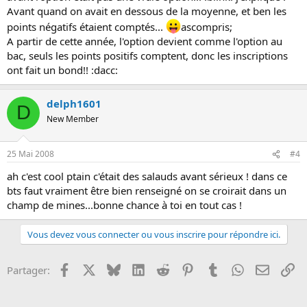
Avant quand on avait en dessous de la moyenne, et ben les
points négatifs étaient comptés...
ascompris;
A partir de cette année, l'option devient comme l'option au
bac, seuls les points positifs comptent, donc les inscriptions
ont fait un bond!! :dacc:
delph1601
D
New Member
25 Mai 2008
#4
ah c'est cool ptain c'était des salauds avant sérieux ! dans ce
bts faut vraiment être bien renseigné on se croirait dans un
champ de mines...bonne chance à toi en tout cas !
Vous devez vous connecter ou vous inscrire pour répondre ici.
Facebook
X
Bluesky
LinkedIn
Reddit
Pinterest
Tumblr
WhatsApp
Email
Li
Partager: