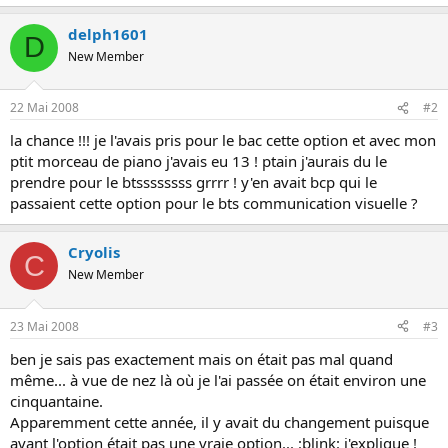
delph1601
D
New Member
22 Mai 2008
#2
la chance !!! je l'avais pris pour le bac cette option et avec mon
ptit morceau de piano j'avais eu 13 ! ptain j'aurais du le
prendre pour le btssssssss grrrr ! y'en avait bcp qui le
passaient cette option pour le bts communication visuelle ?
Cryolis
C
New Member
23 Mai 2008
#3
ben je sais pas exactement mais on était pas mal quand
même... à vue de nez là où je l'ai passée on était environ une
cinquantaine.
Apparemment cette année, il y avait du changement puisque
avant l'option était pas une vraie option... :blink: j'explique !