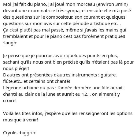
s
Moi j'ai fait du piano, j'ai joué mon morceau (environ 3min)
i
devant une examinatrice très sympa, et ensuite elle m'a posé
o
des questions sur le compositeur, son courant et quelques
n
questions sur mon avis sur cette période artistique etc...
Ça c'est plutôt pas mal passé, même si j'avais les mains qui
tremblaient et pour le piano c'est pas forcément pratique!!
:laugh:
Je pense que je pourrais avoir quelques points en plus,
sachant qu'ils nous ont bien précisé qu'ils n'étaient pas là pour
nous piéger!
D'autres ont présentées d'autres instruments : guitare,
flûte,etc...et certains ont chanté!
Légende urbaine ou pas : l'année dernière une fille aurait
chanté au clair de la lune et aurait eu 12... on aimerait y
croire!
Voilà les tites infos, j'espère qu'elles renseigneront les options
musique à venir!
Cryolis :biggrin: