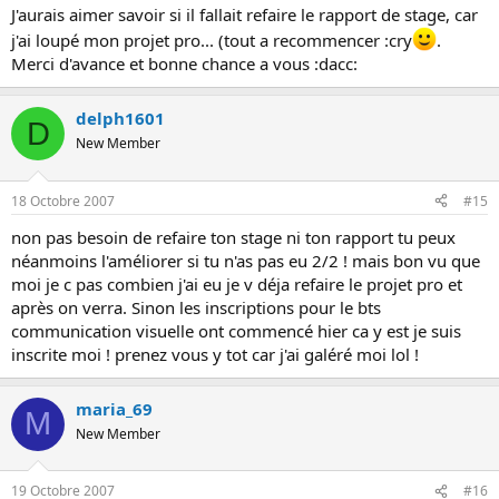
J'aurais aimer savoir si il fallait refaire le rapport de stage, car
j'ai loupé mon projet pro... (tout a recommencer :cry
.
Merci d'avance et bonne chance a vous :dacc:
delph1601
D
New Member
18 Octobre 2007
#15
non pas besoin de refaire ton stage ni ton rapport tu peux
néanmoins l'améliorer si tu n'as pas eu 2/2 ! mais bon vu que
moi je c pas combien j'ai eu je v déja refaire le projet pro et
après on verra. Sinon les inscriptions pour le bts
communication visuelle ont commencé hier ca y est je suis
inscrite moi ! prenez vous y tot car j'ai galéré moi lol !
maria_69
M
New Member
19 Octobre 2007
#16