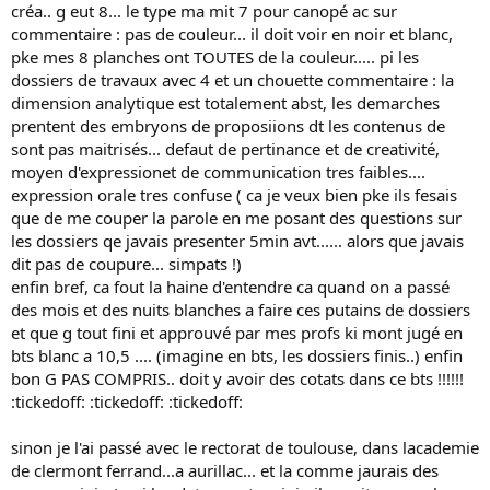
créa.. g eut 8... le type ma mit 7 pour canopé ac sur
commentaire : pas de couleur... il doit voir en noir et blanc,
pke mes 8 planches ont TOUTES de la couleur..... pi les
dossiers de travaux avec 4 et un chouette commentaire : la
dimension analytique est totalement abst, les demarches
prentent des embryons de proposiions dt les contenus de
sont pas maitrisés... defaut de pertinance et de creativité,
moyen d'expressionet de communication tres faibles....
expression orale tres confuse ( ca je veux bien pke ils fesais
que de me couper la parole en me posant des questions sur
les dossiers qe javais presenter 5min avt...... alors que javais
dit pas de coupure... simpats !)
enfin bref, ca fout la haine d'entendre ca quand on a passé
des mois et des nuits blanches a faire ces putains de dossiers
et que g tout fini et approuvé par mes profs ki mont jugé en
bts blanc a 10,5 .... (imagine en bts, les dossiers finis..) enfin
bon G PAS COMPRIS.. doit y avoir des cotats dans ce bts !!!!!!
:tickedoff: :tickedoff: :tickedoff:
sinon je l'ai passé avec le rectorat de toulouse, dans lacademie
de clermont ferrand...a aurillac... et la comme jaurais des