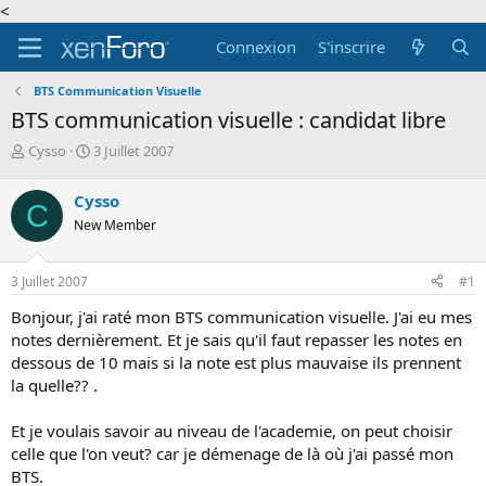
<
Connexion
S'inscrire
BTS Communication Visuelle
BTS communication visuelle : candidat libre
A
D
Cysso
3 Juillet 2007
u
a
t
t
Cysso
C
e
e
New Member
u
d
r
e
d
d
3 Juillet 2007
#1
e
é
l
b
Bonjour, j'ai raté mon BTS communication visuelle. J'ai eu mes
a
u
notes dernièrement. Et je sais qu'il faut repasser les notes en
d
t
dessous de 10 mais si la note est plus mauvaise ils prennent
i
la quelle?? .
s
c
u
Et je voulais savoir au niveau de l'academie, on peut choisir
s
celle que l'on veut? car je démenage de là où j'ai passé mon
s
BTS.
i