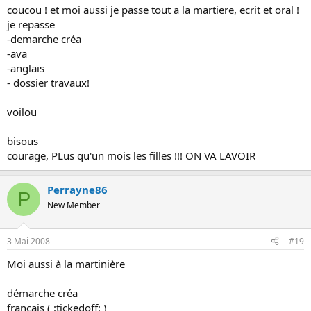
coucou ! et moi aussi je passe tout a la martiere, ecrit et oral !
je repasse
-demarche créa
-ava
-anglais
- dossier travaux!
voilou
bisous
courage, PLus qu'un mois les filles !!! ON VA LAVOIR
Perrayne86
P
New Member
3 Mai 2008
#19
Moi aussi à la martinière
démarche créa
français ( :tickedoff: )