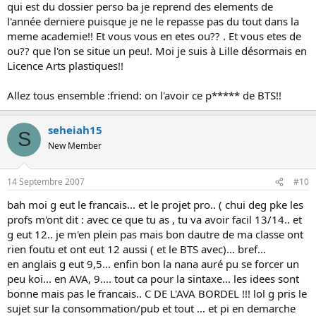
qui est du dossier perso ba je reprend des elements de
l'année derniere puisque je ne le repasse pas du tout dans la
meme academie!! Et vous vous en etes ou?? . Et vous etes de
ou?? que l'on se situe un peu!. Moi je suis à Lille désormais en
Licence Arts plastiques!!
Allez tous ensemble :friend: on l'avoir ce p***** de BTS!!
seheiah15
S
New Member
14 Septembre 2007
#10
bah moi g eut le francais... et le projet pro.. ( chui deg pke les
profs m'ont dit : avec ce que tu as , tu va avoir facil 13/14.. et
g eut 12.. je m'en plein pas mais bon dautre de ma classe ont
rien foutu et ont eut 12 aussi ( et le BTS avec)... bref...
en anglais g eut 9,5... enfin bon la nana auré pu se forcer un
peu koi... en AVA, 9.... tout ca pour la sintaxe... les idees sont
bonne mais pas le francais.. C DE L'AVA BORDEL !!! lol g pris le
sujet sur la consommation/pub et tout ... et pi en demarche