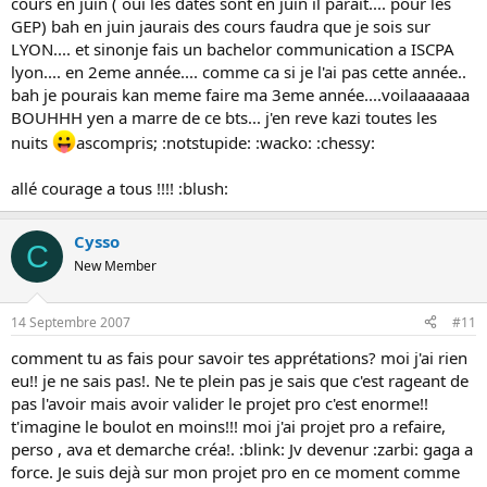
cours en juin ( oui les dates sont en juin il parait.... pour les
GEP) bah en juin jaurais des cours faudra que je sois sur
LYON.... et sinonje fais un bachelor communication a ISCPA
lyon.... en 2eme année.... comme ca si je l'ai pas cette année..
bah je pourais kan meme faire ma 3eme année....voilaaaaaaa
BOUHHH yen a marre de ce bts... j'en reve kazi toutes les
nuits
ascompris; :notstupide: :wacko: :chessy:
allé courage a tous !!!! :blush:
Cysso
C
New Member
14 Septembre 2007
#11
comment tu as fais pour savoir tes apprétations? moi j'ai rien
eu!! je ne sais pas!. Ne te plein pas je sais que c'est rageant de
pas l'avoir mais avoir valider le projet pro c'est enorme!!
t'imagine le boulot en moins!!! moi j'ai projet pro a refaire,
perso , ava et demarche créa!. :blink: Jv devenur :zarbi: gaga a
force. Je suis dejà sur mon projet pro en ce moment comme