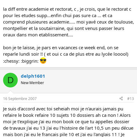
la diff entre academie et rectorat, c , je crois, que le rectorat c
pour les etudes supp...enfin chui pas sure ca ... et ca
comprend plusieures academie..... moi yavé ceux de toulouse,
montpellier et la soutairraine, qui sont venus passer leurs
oraux dans mon etablissement....
bon je te laisse, je pars en vacances ce week end, on se
reparle lundi soir !! ( et oui c ca de plus etre au lycée looool)
:chessy: :biggrin:
delph1601
D
New Member
16 Septembre 2007
#13
Je suis d'accord avec toi seheiah moi je n'aurais jamais pu
refaire le book refaire 10 sujets 10 dossiers ah ca non ! Alors
moi je t'explique j'ai eu mon book ce que tu appelles dossier
de travaux j'ai eu 13 j'ai eu l'histoire de l'art 10,5 un peu décue
mais bon j'ai eu le francais pile 10 et j'ai eu l'anglais 11 ! Je