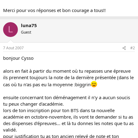
o
Merci pour vos réponses et bon courage a tous!!
n
luna75
L
Guest
7 Aout 2007
#2
bonjour Cysso
alors en fait à partir du moment où tu repasses une épreuve
ils prennent toujours la note de la dernière présentée (dans le
cas où tu n'as pas eu la moyenne :biggrin
ensuite concernant ton déménagement il n'y a aucun soucis
tu peux changer d'académie.
lors de ton inscription pour ton BTS dans ta nouvelle
académie en octobre-novembre, ils vont te demander si tu as
des dispenses d'épreuves... et là tu donnes les notes que tu as
validé.
pour justification tu as ton ancien relevé de note et ton