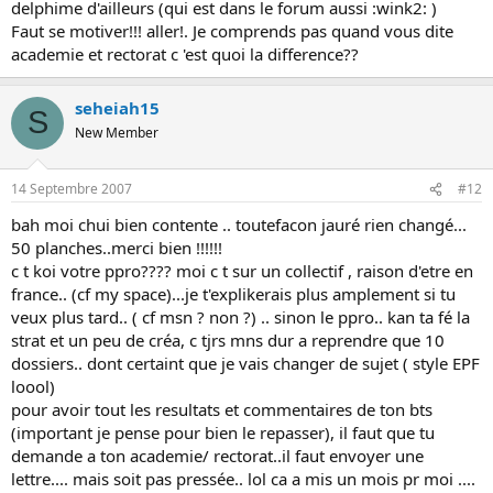
delphime d'ailleurs (qui est dans le forum aussi :wink2: )
Faut se motiver!!! aller!. Je comprends pas quand vous dite
academie et rectorat c 'est quoi la difference??
seheiah15
S
New Member
14 Septembre 2007
#12
bah moi chui bien contente .. toutefacon jauré rien changé...
50 planches..merci bien !!!!!!
c t koi votre ppro???? moi c t sur un collectif , raison d'etre en
france.. (cf my space)...je t'explikerais plus amplement si tu
veux plus tard.. ( cf msn ? non ?) .. sinon le ppro.. kan ta fé la
strat et un peu de créa, c tjrs mns dur a reprendre que 10
dossiers.. dont certaint que je vais changer de sujet ( style EPF
loool)
pour avoir tout les resultats et commentaires de ton bts
(important je pense pour bien le repasser), il faut que tu
demande a ton academie/ rectorat..il faut envoyer une
lettre.... mais soit pas pressée.. lol ca a mis un mois pr moi ....