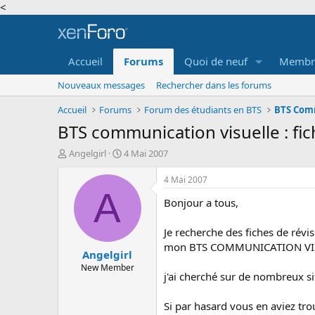
<
Accueil
Forums
Quoi de neuf
Membr
Nouveaux messages
Rechercher dans les forums
Accueil
Forums
Forum des étudiants en BTS
BTS Comm
BTS communication visuelle : fic
A
D
Angelgirl
4 Mai 2007
u
a
t
t
4 Mai 2007
e
e
A
Bonjour a tous,
u
d
r
e
d
d
Je recherche des fiches de révi
e
é
mon BTS COMMUNICATION VISUE
Angelgirl
l
b
a
u
New Member
j'ai cherché sur de nombreux s
d
t
i
s
Si par hasard vous en aviez tr