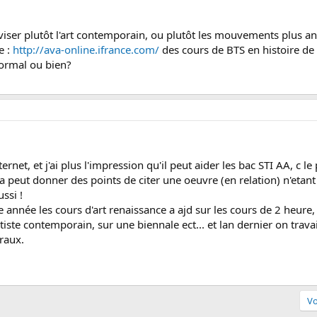
l réviser plutôt l'art contemporain, ou plutôt les mouvements plus
e :
http://ava-online.ifrance.com/
des cours de BTS en histoire de 
 normal ou bien?
nternet, et j'ai plus l'impression qu'il peut aider les bac STI AA, 
ca peut donner des points de citer une oeuvre (en relation) n'etan
ssi !
re année les cours d'art renaissance a ajd sur les cours de 2 heur
artiste contemporain, sur une biennale ect... et lan dernier on tra
raux.
Vo