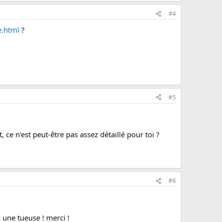
#4
e.html
?
#5
, ce n'est peut-être pas assez détaillé pour toi ?
#6
 une tueuse ! merci !