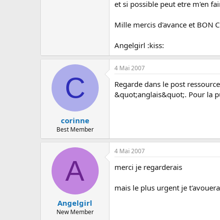
c
et si possible peut etre m'en fai
u
s
Mille mercis d'avance et BON 
s
i
Angelgirl :kiss:
o
n
4 Mai 2007
C
Regarde dans le post ressources
&quot;anglais&quot;. Pour la p
corinne
Best Member
4 Mai 2007
A
merci je regarderais
mais le plus urgent je t'avouerais
Angelgirl
New Member