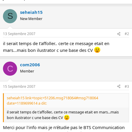
s
i
seheiah15
o
S
n
New Member
13 Septembre 2007
#2
il serait temps de t'affoller.. certe ce message etait en
mars...mais bon ilustrator c une base des CV
com2006
C
Member
15 Septembre 2007
#3
seheiah15 link=topic=51206.msg718064#msg718064
date=1189699614 a dit:
il serait temps de t'affoller.. certe ce message etait en mars...mais
bon ilustrator c une base des CV
Merci pour l'info mais je n'étudie pas le BTS Communication