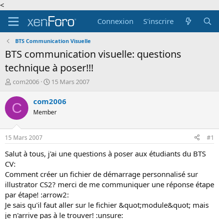
<
Connexion
S'inscrire
BTS Communication Visuelle
BTS communication visuelle: questions
technique à poser!!!
A
D
com2006
15 Mars 2007
u
a
t
t
com2006
C
e
e
Member
u
d
r
e
d
d
15 Mars 2007
#1
e
é
l
b
Salut à tous, j'ai une questions à poser aux étudiants du BTS
a
u
CV:
d
t
Comment créer un fichier de démarrage personnalisé sur
i
illustrator CS2? merci de me communiquer une réponse étape
s
par étape! :arrow2:
c
Je sais qu'il faut aller sur le fichier &quot;module&quot; mais
u
s
je n'arrive pas à le trouver! :unsure: