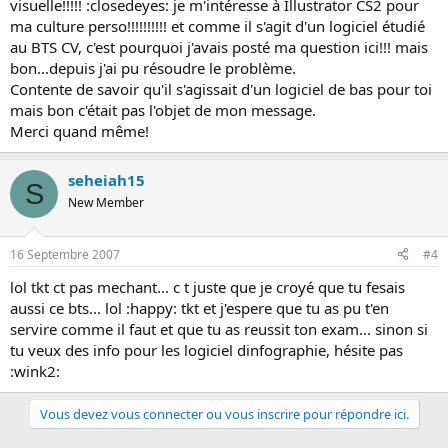
visuelle!!!!! :closedeyes: je m'intéresse à Illustrator CS2 pour
ma culture perso!!!!!!!!!! et comme il s'agit d'un logiciel étudié
au BTS CV, c'est pourquoi j'avais posté ma question ici!!! mais
bon...depuis j'ai pu résoudre le problème.
Contente de savoir qu'il s'agissait d'un logiciel de bas pour toi
mais bon c'était pas l'objet de mon message.
Merci quand même!
seheiah15
S
New Member
16 Septembre 2007
#4
lol tkt ct pas mechant... c t juste que je croyé que tu fesais
aussi ce bts... lol :happy: tkt et j'espere que tu as pu t'en
servire comme il faut et que tu as reussit ton exam... sinon si
tu veux des info pour les logiciel dinfographie, hésite pas
:wink2:
Vous devez vous connecter ou vous inscrire pour répondre ici.