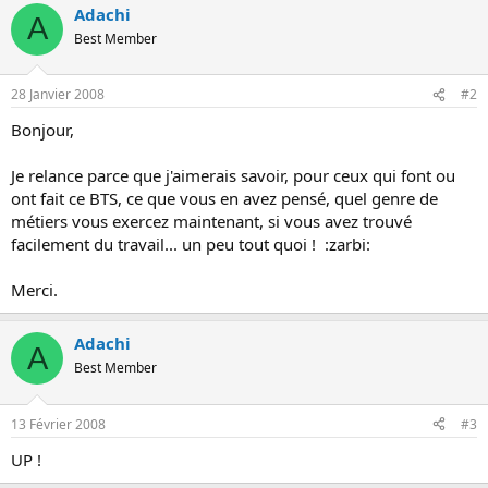
Adachi
o
A
n
Best Member
28 Janvier 2008
#2
Bonjour,
Je relance parce que j'aimerais savoir, pour ceux qui font ou
ont fait ce BTS, ce que vous en avez pensé, quel genre de
métiers vous exercez maintenant, si vous avez trouvé
facilement du travail... un peu tout quoi ! :zarbi:
Merci.
Adachi
A
Best Member
13 Février 2008
#3
UP !