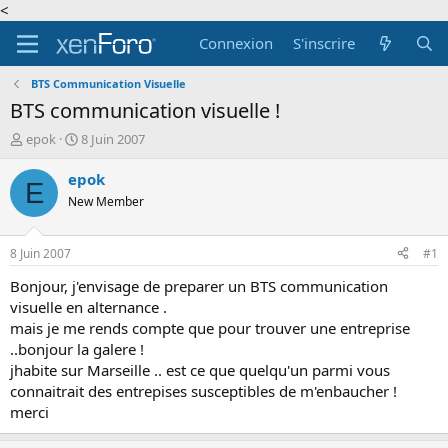
<
Connexion
S'inscrire
BTS Communication Visuelle
BTS communication visuelle !
A
D
epok
8 Juin 2007
u
a
t
t
epok
E
e
e
New Member
u
d
r
e
d
d
8 Juin 2007
#1
e
é
l
b
Bonjour, j'envisage de preparer un BTS communication
a
u
visuelle en alternance .
d
t
mais je me rends compte que pour trouver une entreprise
i
..bonjour la galere !
s
jhabite sur Marseille .. est ce que quelqu'un parmi vous
c
connaitrait des entrepises susceptibles de m'enbaucher !
u
s
merci
s
i