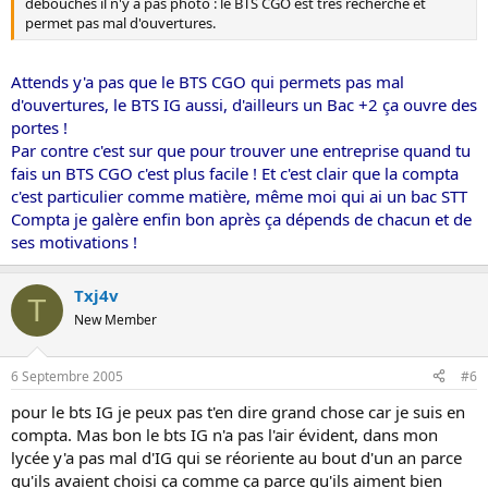
débouchés il n'y a pas photo : le BTS CGO est très recherché et
permet pas mal d'ouvertures.
Attends y'a pas que le BTS CGO qui permets pas mal
d'ouvertures, le BTS IG aussi, d'ailleurs un Bac +2 ça ouvre des
portes !
Par contre c'est sur que pour trouver une entreprise quand tu
fais un BTS CGO c'est plus facile ! Et c'est clair que la compta
c'est particulier comme matière, même moi qui ai un bac STT
Compta je galère enfin bon après ça dépends de chacun et de
ses motivations !
Txj4v
T
New Member
6 Septembre 2005
#6
pour le bts IG je peux pas t'en dire grand chose car je suis en
compta. Mas bon le bts IG n'a pas l'air évident, dans mon
lycée y'a pas mal d'IG qui se réoriente au bout d'un an parce
qu'ils avaient choisi ça comme ça parce qu'ils aiment bien