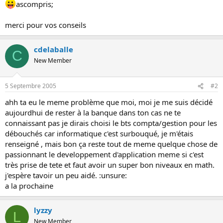
ascompris;
o
n
merci pour vos conseils
cdelaballe
C
New Member
5 Septembre 2005
#2
ahh ta eu le meme problème que moi, moi je me suis décidé
aujourdhui de rester à la banque dans ton cas ne te
connaissant pas je dirais choisi le bts compta/gestion pour les
débouchés car informatique c'est surbouqué, je m'étais
renseigné , mais bon ça reste tout de meme quelque chose de
passionnant le developpement d'application meme si c'est
très prise de tete et faut avoir un super bon niveaux en math.
j'espère tavoir un peu aidé. :unsure:
a la prochaine
lyzzy
L
New Member