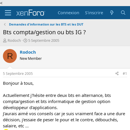
<
Connexion
S'inscrire
Demandes d'information sur les BTS et les DUT
Bts compta/gestion ou bts IG ?
A
D
Rodoch
5 Septembre 2005
u
a
t
t
Rodoch
R
e
e
New Member
u
d
r
e
d
d
5 Septembre 2005
#1
e
é
l
b
Bonjour à tous,
a
u
d
t
Actuellement j'hésite entre deux bts en alternance, bts
i
compta/gestion et bts informatique de gestion option
s
développeur d'applications.
c
J'aurais aimé vos conseils car je suis vraiment face a une dure
u
s
décision, j'essaie de peser le pour et le contre, débouchés,
s
salaire, etc ...
i