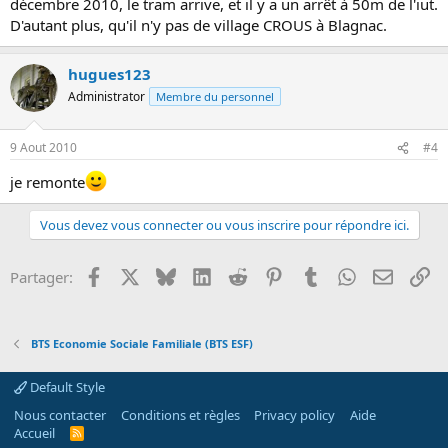
décembre 2010, le tram arrive, et il y a un arrêt à 50m de l'iut.
D'autant plus, qu'il n'y pas de village CROUS à Blagnac.
hugues123
Administrator
Membre du personnel
9 Aout 2010
#4
je remonte
Vous devez vous connecter ou vous inscrire pour répondre ici.
Facebook
X
Bluesky
LinkedIn
Reddit
Pinterest
Tumblr
WhatsApp
Email
Li
Partager:
BTS Economie Sociale Familiale (BTS ESF)
Default Style
Nous contacter
Conditions et règles
Privacy policy
Aide
Accueil
R
S