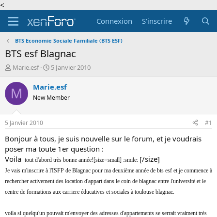
<
Connexion
S'inscrire
BTS Economie Sociale Familiale (BTS ESF)
BTS esf Blagnac
A
D
Marie.esf
5 Janvier 2010
u
a
t
t
Marie.esf
M
e
e
New Member
u
d
r
e
d
d
5 Janvier 2010
#1
e
é
l
b
Bonjour à tous, je suis nouvelle sur le forum, et je voudrais
a
u
poser ma toute 1er question :
d
t
Voila
[/size]
t
tout d'abord très bonne année!
[size=small] :smile:
i
Je vais m'inscrire à l'ISFP de Blagnac pour ma deuxième année de bts esf et je commence à
s
c
rechercher activement des location d'appart dans le coin de blagnac entre l'université et le
u
centre de formations aux carriere éducatives et sociales à toulouse blagnac.
s
s
voila si quelqu'un pouvait m'envoyer des adresses d'appartements se serrait vraiment très
i